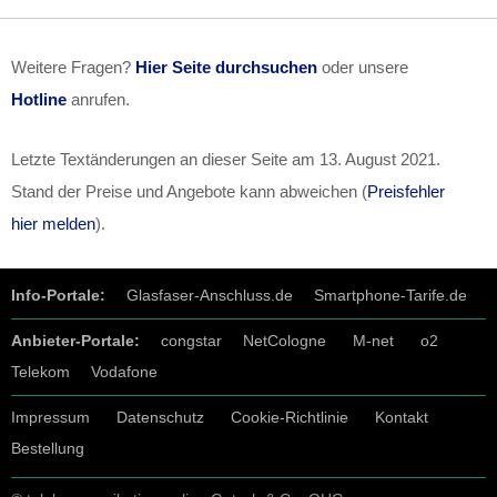
Weitere Fragen?
Hier Seite durchsuchen
oder unsere
Hotline
anrufen.
Letzte Textänderungen an dieser Seite am
13. August 2021
.
Stand der Preise und Angebote kann abweichen (
Preisfehler
hier melden
).
Info-Portale:
Glasfaser-Anschluss.de
Smartphone-Tarife.de
Anbieter-Portale:
congstar
NetCologne
M-net
o2
Telekom
Vodafone
Impressum
Datenschutz
Cookie-Richtlinie
Kontakt
Bestellung