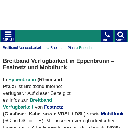
MENÜ
Hotline
Suche
Breitband-Verfuegbarkeit.de
»
Rheinland-Pfalz
»
Eppenbrunn
Breitband Verfügbarkeit in Eppenbrunn –
Festnetz und Mobilfunk
In
Eppenbrunn
(Rheinland-
Pfalz)
ist Breitband Internet
verfügbar.* Auf dieser Seite gibt
es Infos zur
Breitband
Verfügbarkeit
von
Festnetz
(Glasfaser, Kabel sowie VDSL / DSL)
sowie
Mobilfunk
(5G und 4G = LTE). Mit unserem Verfügbarkeitscheck
(unverbindlich) für
Eppenbrunn
mit der Vorwahl
06335