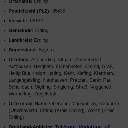
Ortsname:
Erding
Postleitzahl (PLZ):
85435
Vorwahl:
08122
Gemeinde:
Erding
Landkreis:
Erding
Bundesland:
Bayern
Ortsteile:
Altenerding, Altham, Ammersdorf,
Aufhausen, Bergham, Eichenkofen, Erding, Graß,
Heilig Blut, Indorf, Itzling, Kehr, Kiefing, Klettham,
Langengeisling, Neuhausen, Pretzen, Sankt Paul,
Schollbach, Siglfing, Singlding, Straß, Voggenöd,
Werndlfing, Ziegelstatt
Orte in der Nähe:
Oberding, Moosinning, Bockhorn
(Oberbayern), Eitting (Kreis Erding), Wörth (Kreis
Erding)
Breitband-Anbieter:
Telekom
,
Vodafone
,
o2