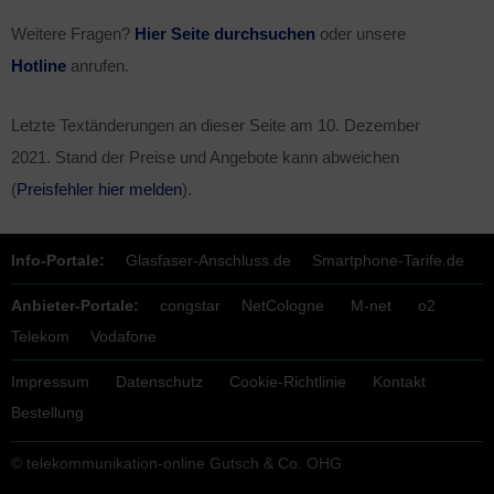
Weitere Fragen?
Hier Seite durchsuchen
oder unsere
Hotline
anrufen.
Letzte Textänderungen an dieser Seite am
10. Dezember
2021
. Stand der Preise und Angebote kann abweichen
(
Preisfehler hier melden
).
Info-Portale:
Glasfaser-Anschluss.de
Smartphone-Tarife.de
Anbieter-Portale:
congstar
NetCologne
M-net
o2
Telekom
Vodafone
Impressum
Datenschutz
Cookie-Richtlinie
Kontakt
Bestellung
© telekommunikation-online Gutsch & Co. OHG