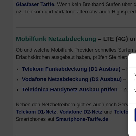
Glasfaser Tarife
. Wenn kein Breitband Surfen über da
o2, Telekom und Vodafone alternativ auch Highspee
Mobilfunk Netzabdeckung
– LTE (4G) u
Ob und welche Mobilfunk Provider schnelles Surfen 
Erlachskirchen ausgebaut haben, prüfen Sie hier:
Telekom Funkabdeckung (D1 Ausbau)
– Hand
Vodafone Netzabdeckung (D2 Ausbau)
– Mob
Telefónica Handynetz Ausbau prüfen
– Zusam
Neben den Netzbetreibern gibt es auch noch Service 
Telekom D1-Netz
,
Vodafone D2-Netz
und
Telefóni
Smartphones auf
Smartphone-Tarife.de