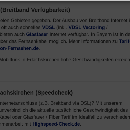
(Breitband Verfügbarkeit)
 vielen Gebieten gegeben. Der Ausbau von Breitband Internet 
 oft auch schnelles
VDSL
(inkl.
VDSL Vectoring
/
ebieten auch
Glasfaser
Internet verfügbar. In Bayern ist in d
über das Fernsehkabel möglich. Mehr Informationen zu
Tari
efon-Fernsehen.de
.
Mobilfunk in Erlachskirchen hohe Geschwindigkeiten erreich
lachskirchen (Speedcheck)
Internetanschluss (z.B. Breitband via DSL)? Mit unserem
nverbindlich die aktuelle tatsächliche Geschwindigkeit des
el oder Glasfaser / Fiber Tarif im Idealfall zu verschiede
ammenarbeit mit
Highspeed-Check.de
.