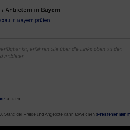
/ Anbietern in Bayern
sbau in Bayern prüfen
verfügbar ist, erfahren Sie über die Links oben zu den
d Anbieter.
ine
anrufen.
9
. Stand der Preise und Angebote kann abweichen (
Preisfehler hier 