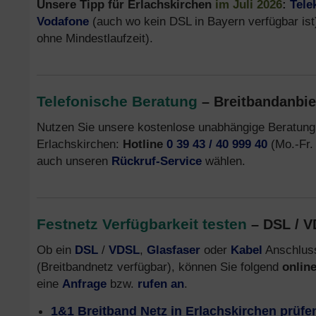
Unsere Tipp für Erlachskirchen
im Juli 2026
:
Tel
Vodafone
(auch wo kein DSL in Bayern verfügbar ist
ohne Mindestlaufzeit).
Telefonische Beratung
– Breitbandanbie
Nutzen Sie unsere kostenlose unabhängige Beratung
Erlachskirchen:
Hotline
0 39 43 / 40 999 40
(Mo.-Fr. 
auch unseren
Rückruf-Service
wählen.
Festnetz Verfügbarkeit testen
– DSL / V
Ob ein
DSL
/
VDSL
,
Glasfaser
oder
Kabel
Anschluss
(Breitbandnetz verfügbar), können Sie folgend
onlin
eine
Anfrage
bzw.
rufen an
.
1&1 Breitband Netz in Erlachskirchen prüfe