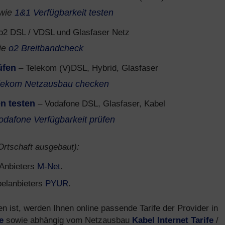
wie
1&1 Verfügbarkeit testen
o2 DSL / VDSL und Glasfaser Netz
ie
o2 Breitbandcheck
üfen
– Telekom (V)DSL, Hybrid, Glasfaser
lekom Netzausbau checken
n testen
– Vodafone DSL, Glasfaser, Kabel
odafone Verfügbarkeit prüfen
 Ortschaft ausgebaut):
s Anbieters
M-Net
.
belanbieters
PYUR
.
ist, werden Ihnen online passende Tarife der Provider in
e
sowie abhängig vom Netzausbau
Kabel Internet Tarife
/