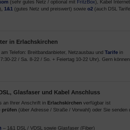
ekom
(sehr gutes Netz / optional mit
FritzBox
), Kabel Interne
)
,
1&1
(gutes Netz und preiswert) sowie
o2
(auch DSL Tarif
ter in Erlachskirchen
 am Telefon: Breitbandanbieter, Netzausbau und
Tarife
in
7:30-22 / Sa. 8-22 / So. + Feiertag 10-22 Uhr). Gern können
DSL, Glasfaser und Kabel Anschluss
 an Ihrer Anschrift in
Erlachskirchen
verfügbar ist
e prüfen
(über Adresse / Straße / Vorwahl) oder Sie senden 
n
– 1&1 DSL / VDSL sowie Glasfaser (Fiber)