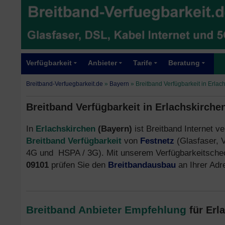
Verfügbarkeit
Anbieter
Tarife
Beratung
Breitband-Verfuegbarkeit.de
»
Bayern
»
Breitband Verfügbarkeit in Erlac
Breitband Verfügbarkeit in Erlachskirche
In
Erlachskirchen
(Bayern)
ist Breitband Internet ve
Breitband Verfügbarkeit
von
Festnetz
(Glasfaser, 
4G und HSPA / 3G). Mit unserem Verfügbarkeitsche
09101
prüfen Sie den
Breitbandausbau
an Ihrer Ad
Breitband Anbieter Empfehlung
für Erl