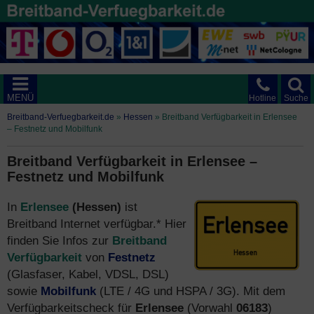
MENÜ
Hotline
Suche
Breitband-Verfuegbarkeit.de
»
Hessen
»
Breitband Verfügbarkeit in Erlensee
– Festnetz und Mobilfunk
Breitband Verfügbarkeit in Erlensee –
Festnetz und Mobilfunk
In
Erlensee
(Hessen)
ist
Breitband Internet verfügbar.* Hier
finden Sie Infos zur
Breitband
Verfügbarkeit
von
Festnetz
(Glasfaser, Kabel, VDSL, DSL)
sowie
Mobilfunk
(LTE / 4G und HSPA / 3G). Mit dem
Verfügbarkeitscheck für
Erlensee
(Vorwahl
06183
)