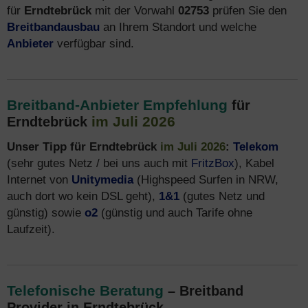
für
Erndtebrück
mit der Vorwahl
02753
prüfen Sie den
Breitbandausbau
an Ihrem Standort und welche
Anbieter
verfügbar sind.
Breitband-Anbieter Empfehlung
für
im Juli 2026
Erndtebrück
Unser Tipp für Erndtebrück
im Juli 2026
:
Telekom
(sehr gutes Netz / bei uns auch mit
FritzBox
), Kabel
Internet von
Unitymedia
(Highspeed Surfen in NRW,
auch dort wo kein DSL geht),
1&1
(gutes Netz und
günstig) sowie
o2
(günstig und auch Tarife ohne
Laufzeit).
Telefonische Beratung
– Breitband
Provider in Erndtebrück