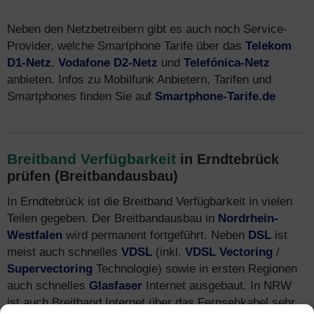
Neben den Netzbetreibern gibt es auch noch Service-
Provider, welche Smartphone Tarife über das
Telekom
D1-Netz
,
Vodafone D2-Netz
und
Telefónica-Netz
anbieten. Infos zu Mobilfunk Anbietern, Tarifen und
Smartphones finden Sie auf
Smartphone-Tarife.de
Breitband Verfügbarkeit
in Erndtebrück
prüfen (Breitbandausbau)
In Erndtebrück ist die Breitband Verfügbarkeit in vielen
Teilen gegeben. Der Breitbandausbau in
Nordrhein-
Westfalen
wird permanent fortgeführt. Neben
DSL
ist
meist auch schnelles
VDSL
(inkl.
VDSL Vectoring
/
Supervectoring
Technologie) sowie in ersten Regionen
auch schnelles
Glasfaser
Internet ausgebaut. In NRW
ist auch Breitband Internet über das Fernsehkabel sehr