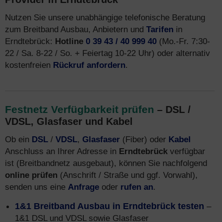
Nutzen Sie unsere unabhängige telefonische Beratung
zum Breitband Ausbau, Anbietern und
Tarifen
in
Erndtebrück:
Hotline
0 39 43 / 40 999 40
(Mo.-Fr. 7:30-
22 / Sa. 8-22 / So. + Feiertag 10-22 Uhr) oder alternativ
kostenfreien
Rückruf anfordern
.
Festnetz Verfügbarkeit prüfen
– DSL /
VDSL, Glasfaser und Kabel
Ob ein
DSL
/
VDSL
,
Glasfaser
(Fiber) oder
Kabel
Anschluss an Ihrer Adresse in
Erndtebrück
verfügbar
ist (Breitbandnetz ausgebaut), können Sie nachfolgend
online prüfen
(Anschrift / Straße und ggf. Vorwahl),
senden uns eine
Anfrage
oder
rufen an
.
1&1 Breitband Ausbau in Erndtebrück testen
–
1&1 DSL und VDSL sowie Glasfaser