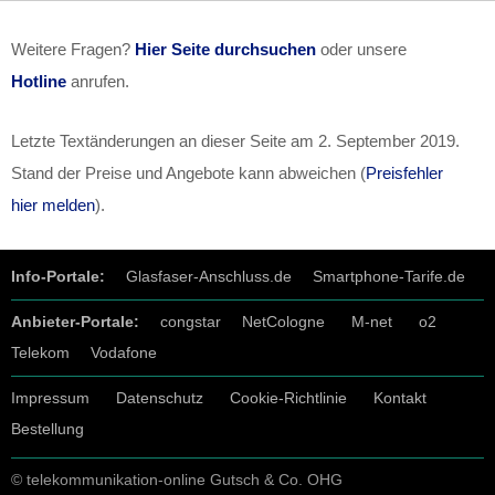
Weitere Fragen?
Hier Seite durchsuchen
oder unsere
Hotline
anrufen.
Letzte Textänderungen an dieser Seite am
2. September 2019
.
Stand der Preise und Angebote kann abweichen (
Preisfehler
hier melden
).
Info-Portale:
Glasfaser-Anschluss.de
Smartphone-Tarife.de
Anbieter-Portale:
congstar
NetCologne
M-net
o2
Telekom
Vodafone
Impressum
Datenschutz
Cookie-Richtlinie
Kontakt
Bestellung
© telekommunikation-online Gutsch & Co. OHG