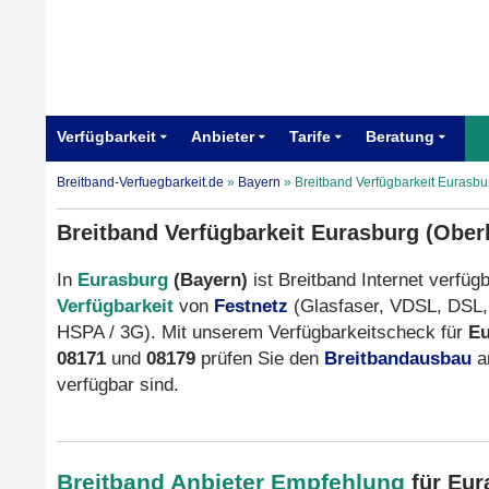
Verfügbarkeit
Anbieter
Tarife
Beratung
Breitband-Verfuegbarkeit.de
»
Bayern
»
Breitband Verfügbarkeit Eurasbu
Breitband Verfügbarkeit Eurasburg (Oberb
In
Eurasburg
(Bayern)
ist Breitband Internet verfügb
Verfügbarkeit
von
Festnetz
(Glasfaser, VDSL, DSL,
HSPA / 3G). Mit unserem Verfügbarkeitscheck für
Eu
08171
und
08179
prüfen Sie den
Breitbandausbau
a
verfügbar sind.
Breitband Anbieter Empfehlung
für Eu