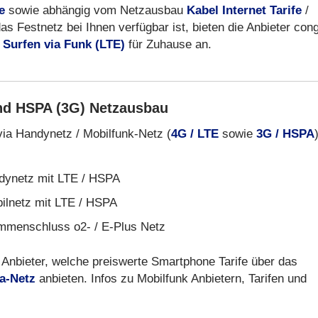
e
sowie abhängig vom Netzausbau
Kabel Internet Tarife
/
s Festnetz bei Ihnen verfügbar ist, bieten die Anbieter cong
d
Surfen via Funk (LTE)
für Zuhause an.
nd HSPA (3G) Netzausbau
via Handynetz / Mobilfunk-Netz (
4G / LTE
sowie
3G / HSPA
ynetz mit LTE / HSPA
ilnetz mit LTE / HSPA
menschluss o2- / E-Plus Netz
Anbieter, welche preiswerte Smartphone Tarife über das
ca-Netz
anbieten. Infos zu Mobilfunk Anbietern, Tarifen und