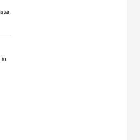
star,
) in