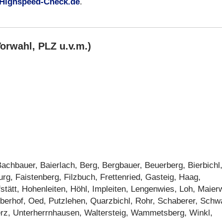
Highspeed-Check.de
.
orwahl, PLZ u.v.m.)
chbauer, Baierlach, Berg, Bergbauer, Beuerberg, Bierbichl
g, Faistenberg, Filzbuch, Frettenried, Gasteig, Haag,
tätt, Hohenleiten, Höhl, Impleiten, Lengenwies, Loh, Maier
berhof, Oed, Putzlehen, Quarzbichl, Rohr, Schaberer, Schw
rz, Unterherrnhausen, Waltersteig, Wammetsberg, Winkl,