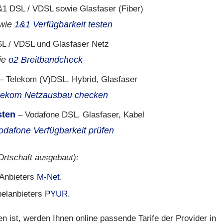
1 DSL / VDSL sowie Glasfaser (Fiber)
wie
1&1 Verfügbarkeit testen
L / VDSL und Glasfaser Netz
ie
o2 Breitbandcheck
– Telekom (V)DSL, Hybrid, Glasfaser
lekom Netzausbau checken
sten
– Vodafone DSL, Glasfaser, Kabel
odafone Verfügbarkeit prüfen
 Ortschaft ausgebaut):
s Anbieters
M-Net
.
belanbieters
PYUR
.
ist, werden Ihnen online passende Tarife der Provider in