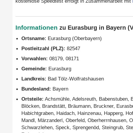
kostenlose Speedtest erfolgt in Zusammenarbeit mit
Informationen
zu Eurasburg in Bayern (V
Ortsname:
Eurasburg (Oberbayern)
Postleitzahl (PLZ):
82547
Vorwahlen:
08179, 08171
Gemeinde:
Eurasburg
Landkreis:
Bad Tölz-Wolfratshausen
Bundesland:
Bayern
Ortsteile:
Achsmühle, Adelsreuth, Babenstuben, Ba
Blöcken, Brandstätt, Bräumann, Bruckner, Eurasbur
Habichtgraben, Haidach, Hainzenau, Happerg, Hofs
Mandl, Märzanderl, Oberfeld, Oberherrnhausen, O
Schwarzlehen, Speck, Sprengenöd, Steingrub, Ste