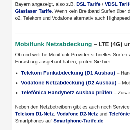
Bayern angezeigt, also z.B.
DSL Tarife
/
VDSL Tarif
Glasfaser Tarife
. Wenn kein Breitband Surfen über da
o2, Telekom und Vodafone alternativ auch Highspee
Mobilfunk Netzabdeckung
– LTE (4G) u
Ob und welche Mobilfunk Provider schnelles Surfen 
Eurasburg ausgebaut haben, prüfen Sie hier:
Telekom Funkabdeckung (D1 Ausbau)
– Hand
Vodafone Netzabdeckung (D2 Ausbau)
– Mob
Telefónica Handynetz Ausbau prüfen
– Zusam
Neben den Netzbetreibern gibt es auch noch Service 
Telekom D1-Netz
,
Vodafone D2-Netz
und
Telefóni
Smartphones auf
Smartphone-Tarife.de