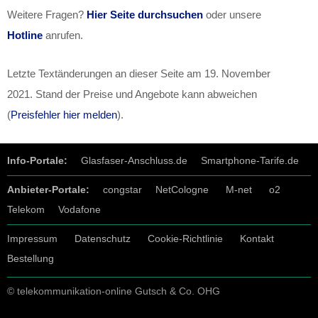
Weitere Fragen?
Hier Seite durchsuchen
oder unsere
Hotline
anrufen.
Letzte Textänderungen an dieser Seite am
19. November
2021
. Stand der Preise und Angebote kann abweichen
(
Preisfehler hier melden
).
Info-Portale:
Glasfaser-Anschluss.de
Smartphone-Tarife.de
Anbieter-Portale:
congstar
NetCologne
M-net
o2
Telekom
Vodafone
Impressum
Datenschutz
Cookie-Richtlinie
Kontakt
Bestellung
© telekommunikation-online Gutsch & Co. OHG