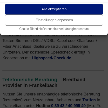
Speedtest
für Breitband Anschluss in
Frankelbach (Breitband Messung)
Alle akzeptieren
Sie wohnen in Frankelbach und nutzen einen Breitband
Einstellungen anpassen
Internet Anschluss (z.B. DSL)? Mit unserem
Speedtest
können Sie kostenfrei und unverbindlich die tatsächliche
Cookie-Richtlinie
Datenschutzerklärung
Impressum
Geschwindigkeit Ihres Internetanschlusses messen.
Testen Sie Ihren DSL / VDSL, Kabel oder Glasfaser /
Fiber Anschluss idealerweise zu verschiedenen
Uhrzeiten. Der kostenlose Speedcheck erfolgt in
Kooperation mit
Highspeed-Check.de
.
Telefonische Beratung
– Breitband
Provider in Frankelbach
Nutzen Sie unsere unabhängige telefonische Beratung
(kostenlos) zum Netzausbau, Anbietern und
Tarifen
in
Frankelbach unter
Hotline
0 39 43 / 40 999 40
(Mo.-Fr.