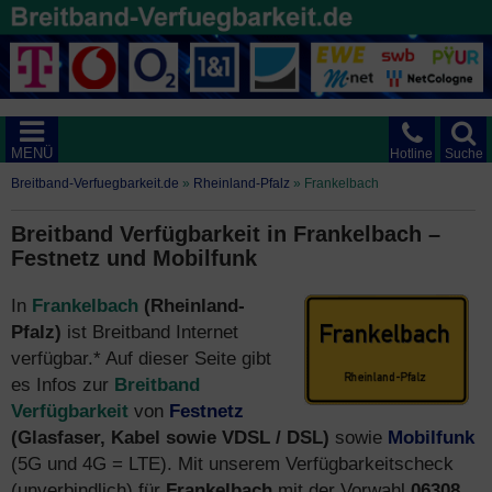
MENÜ
Hotline
Suche
Breitband-Verfuegbarkeit.de
»
Rheinland-Pfalz
»
Frankelbach
Breitband Verfügbarkeit in Frankelbach –
Festnetz und Mobilfunk
In
Frankelbach
(Rheinland-
Pfalz)
ist Breitband Internet
verfügbar.* Auf dieser Seite gibt
es Infos zur
Breitband
Verfügbarkeit
von
Festnetz
(Glasfaser, Kabel sowie VDSL / DSL)
sowie
Mobilfunk
(5G und 4G = LTE). Mit unserem Verfügbarkeitscheck
(unverbindlich) für
Frankelbach
mit der Vorwahl
06308