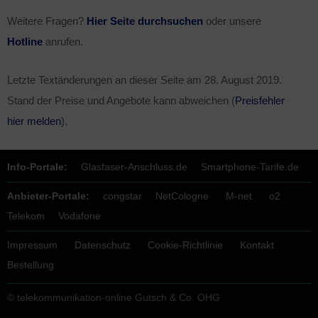
Weitere Fragen?
Hier Seite durchsuchen
oder unsere
Hotline
anrufen.
Letzte Textänderungen an dieser Seite am
28. August 2019
.
Stand der Preise und Angebote kann abweichen (
Preisfehler
hier melden
).
Info-Portale:
Glasfaser-Anschluss.de
Smartphone-Tarife.de
Anbieter-Portale:
congstar
NetCologne
M-net
o2
Telekom
Vodafone
Impressum
Datenschutz
Cookie-Richtlinie
Kontakt
Bestellung
© telekommunikation-online Gutsch & Co. OHG