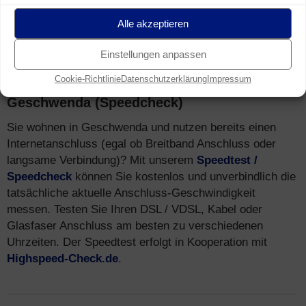
Mobilfunk-Netz in Geschwenda erreicht – via
LTE (4G)
Alle akzeptieren
und
HSPA (3G)
.
Einstellungen anpassen
Cookie-Richtlinie
Datenschutzerklärung
Impressum
Speedtest
für Breitband Anschluss in
Geschwenda (Speedcheck)
Sie wohnen in Geschwenda und nutzen bereits einen
Internetanschluss (egal ob Breitband Anschluss oder
langsame Verbindung)? Mit unserem
Speedtest /
Speedcheck
können Sie kostenlos und unverbindlich die
tatsächliche aktuelle Anschluss-Geschwindigkeit
messen. Testen Sie Ihren DSL / VDSL, Kabel oder
Glasfaser Anschluss am besten zu verschiedenen
Uhrzeiten. Der Speedtest erfolgt in Kooperation mit
Highspeed-Check.de
.