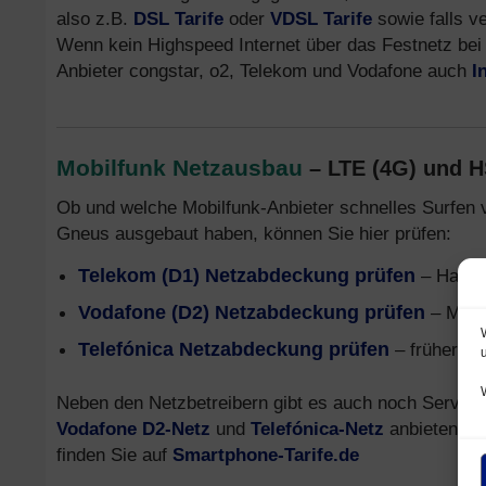
also z.B.
DSL Tarife
oder
VDSL Tarife
sowie falls v
Wenn kein Highspeed Internet über das Festnetz bei 
Anbieter congstar, o2, Telekom und Vodafone auch
I
Mobilfunk Netzausbau
– LTE (4G) und 
Ob und welche Mobilfunk-Anbieter schnelles Surfen 
Gneus ausgebaut haben, können Sie hier prüfen:
Telekom (D1) Netzabdeckung prüfen
– Handy
Vodafone (D2) Netzabdeckung prüfen
– Mobi
Telefónica Netzabdeckung prüfen
– früher o2
Neben den Netzbetreibern gibt es auch noch Service
Vodafone D2-Netz
und
Telefónica-Netz
anbieten. In
finden Sie auf
Smartphone-Tarife.de