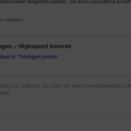
ützenswert eingestuft worden. Die erste urkundliche Erwä
er melden
.
gen – Highspeed Internet
sbau in Thüringen prüfen
aut ist, erfahren Sie über die oben bereitgestellten Lin
eter.