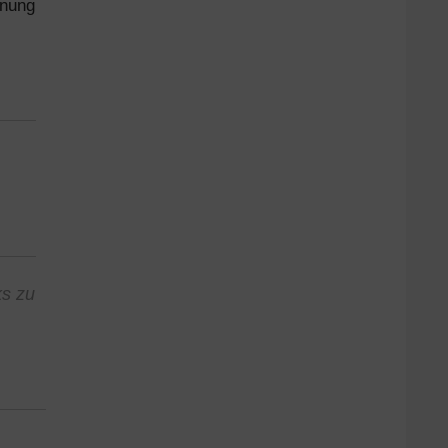
hnung
ks zu