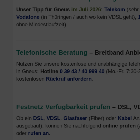
Unser Tipp für Gneus
im Juli 2026
:
Telekom
(sehr 
Vodafone
(in Thüringen / auch wo kein VDSL geht)
,
ohne Mindestlaufzeit).
Telefonische Beratung
– Breitband Anbi
Nutzen Sie unsere kostenlose und unabhängige tele
in Gneus:
Hotline
0 39 43 / 40 999 40
(Mo.-Fr. 7:30-2
kostenlosen
Rückruf anfordern
.
Festnetz Verfügbarkeit prüfen
– DSL, VD
Ob ein
DSL
,
VDSL
,
Glasfaser
(Fiber) oder
Kabel
Ans
ausgebaut), können Sie nachfolgend
online prüfen
(
oder
rufen an
.