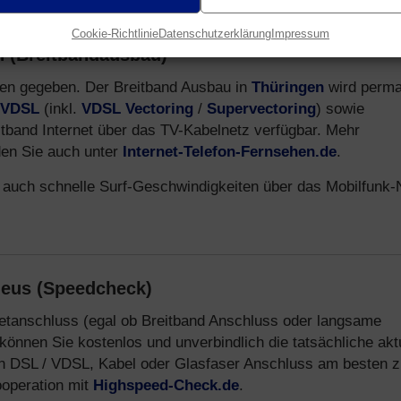
Cookie-Richtlinie
Datenschutzerklärung
Impressum
n (Breitbandausbau)
eilen gegeben. Der Breitband Ausbau in
Thüringen
wird perma
VDSL
(inkl.
VDSL Vectoring
/
Supervectoring
) sowie
itband Internet über das TV-Kabelnetz verfügbar. Mehr
den Sie auch unter
Internet-Telefon-Fernsehen.de
.
 auch schnelle Surf-Geschwindigkeiten über das Mobilfunk-
neus (Speedcheck)
netanschluss (egal ob Breitband Anschluss oder langsame
können Sie kostenlos und unverbindlich die tatsächliche akt
n DSL / VDSL, Kabel oder Glasfaser Anschluss am besten z
ooperation mit
Highspeed-Check.de
.