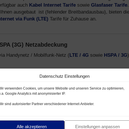
erfügbar auch
Kabel Internet Tarife
sowie
Glasfaser Tarife
.
Ihnen ausgebaut ist (fehlender Breitbandausbau), bieten di
nternet via Funk (LTE)
Tarife für Zuhause an.
HSPA (3G) Netzabdeckung
via Handynetz / Mobilfunk-Netz (
LTE / 4G
sowie
HSPA / 3G
)
netz mit LTE / HSPA
Datenschutz Einstellungen
lfunk-Netz LTE / HSPA
Wir verwenden Cookies, um unsere Website und unseren Service zu optimieren,
- und E-Plus Netz
u.a. Google Analytics mit anonymisierter IP.
Wir sind autorisierter Partner verschiedener Internet-Anbieter.
-Provider, welche Handytarife über das
Telekom D1-Netz
,
formationen zu Mobilfunk Anbietern, Tarifen und Smartphon
Alle akzeptieren
Einstellungen anpassen