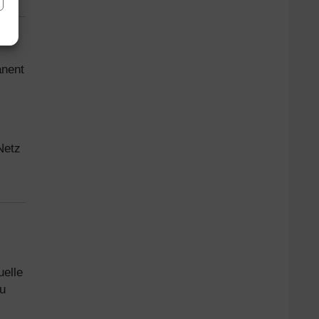
nent
Netz
uelle
u