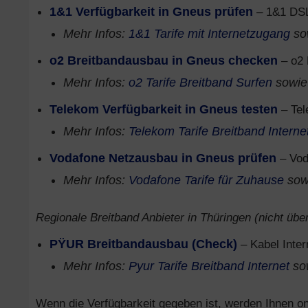
1&1 Verfügbarkeit in Gneus prüfen
– 1&1 DSL
Mehr Infos:
1&1 Tarife mit Internetzugang
so
o2 Breitbandausbau in Gneus checken
– o2 
Mehr Infos:
o2 Tarife Breitband Surfen
sowi
Telekom Verfügbarkeit in Gneus testen
– Tel
Mehr Infos:
Telekom Tarife Breitband Interne
Vodafone Netzausbau in Gneus prüfen
– Vod
Mehr Infos:
Vodafone Tarife für Zuhause
sow
Regionale Breitband Anbieter in Thüringen (nicht über
PŸUR Breitbandausbau (Check)
– Kabel Inter
Mehr Infos:
Pyur Tarife Breitband Internet
so
Wenn die Verfügbarkeit gegeben ist, werden Ihnen onl