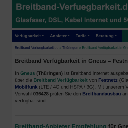
Verfügbarkeit
Anbieter
Tarife
Beratung
Breitband-Verfuegbarkeit.de
»
Thüringen
»
Breitband Verfügbarkeit in G
Breitband Verfügbarkeit in Gneus – Fest
In
Gneus
(Thüringen)
ist Breitband Internet ausgeba
über die
Breitband Verfügbarkeit
von
Festnetz
(Gla
Mobilfunk
(LTE / 4G und HSPA / 3G). Mit unserem V
Vorwahl
036428
prüfen Sie den
Breitbandausbau
an 
verfügbar sind.
Breitband-Anbieter Empfehlung
für Gn