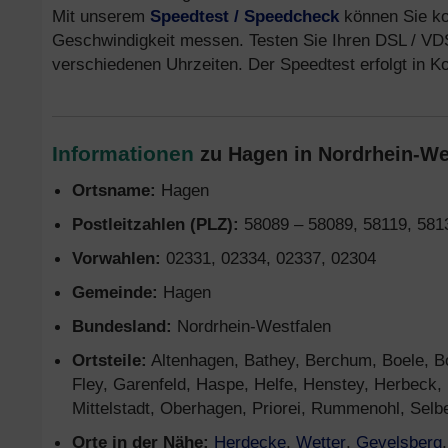
Mit unserem
Speedtest / Speedcheck
können Sie kos
Geschwindigkeit messen. Testen Sie Ihren DSL / VDSL
verschiedenen Uhrzeiten. Der Speedtest erfolgt in K
Informationen
zu Hagen in Nordrhein-Wes
Ortsname:
Hagen
Postleitzahlen (PLZ):
58089 – 58089, 58119, 581
Vorwahlen:
02331, 02334, 02337, 02304
Gemeinde:
Hagen
Bundesland:
Nordrhein-Westfalen
Ortsteile:
Altenhagen, Bathey, Berchum, Boele, Bo
Fley, Garenfeld, Haspe, Helfe, Henstey, Herbeck,
Mittelstadt, Oberhagen, Priorei, Rummenohl, Sel
Orte in der Nähe:
Herdecke
,
Wetter
,
Gevelsberg