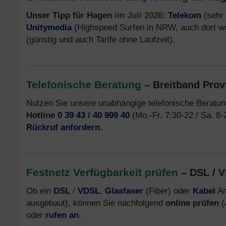
Unser Tipp für Hagen
im Juli 2026
:
Telekom
(sehr 
Unitymedia
(Highspeed Surfen in NRW, auch dort w
(günstig und auch Tarife ohne Laufzeit).
Telefonische Beratung
– Breitband Prov
Nutzen Sie unsere unabhängige telefonische Beratu
Hotline
0 39 43 / 40 999 40
(Mo.-Fr. 7:30-22 / Sa. 8-
Rückruf anfordern
.
Festnetz Verfügbarkeit prüfen
– DSL / V
Ob ein
DSL
/
VDSL
,
Glasfaser
(Fiber) oder
Kabel
An
ausgebaut), können Sie nachfolgend
online prüfen
(
oder
rufen an
.