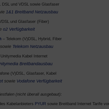
 DSL und VDSL sowie Glasfaser
wie
1&1 Breitband Netzausbau
VDSL und Glasfaser (Fiber)
ie
o2 Verfügbarkeit
n
– Telekom (V)DSL, Hybrid, Fiber
sowie
Telekom Netzausbau
Unitymedia Kabel Internet
nitymedia Breitbandausbau
fone (V)DSL, Glasfaser, Kabel
et
sowie
Vodafone Verfügbarkeit
stfalen (nicht überall ausgebaut):
 des Kabelanbieters
PYUR
sowie Breitband Internet Tarife vo