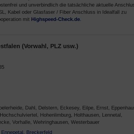
tenfrei und unverbindlich die tatsächliche aktuelle Anschlu
, Kabel oder Glasfaser / Fiber Anschluss in Idealfall zu
ooperation mit
Highspeed-Check.de
.
tfalen (Vorwahl, PLZ usw.)
35
elerheide, Dahl, Delstern, Eckesey, Eilpe, Ernst, Eppenhau
 Hochschulviertel, Hohenlimburg, Holthausen, Lennetal,
becke, Vorhalle, Wehringhausen, Westerbauer
,
Ennepetal
,
Breckerfeld