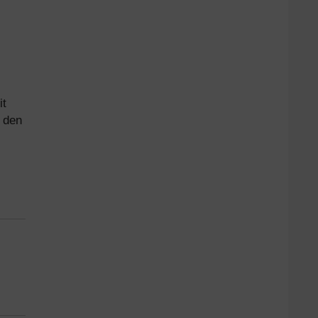
it
l den