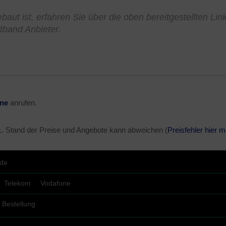
aut ist, erfahren Sie über die oben bereitgestellten Lin
tband Anbieter.
ine
anrufen.
1
. Stand der Preise und Angebote kann abweichen (
Preisfehler hier 
.de
Telekom
Vodafone
Bestellung