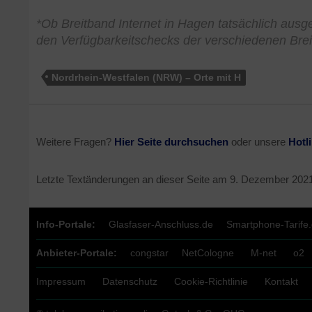
*Ob Breitband Internet in Hagen tatsächlich ausgeb
den Verfügbarkeitschecks der verschiedenen Brei
Nordrhein-Westfalen (NRW) – Orte mit H
Weitere Fragen?
Hier Seite durchsuchen
oder unsere
Hotl
Letzte Textänderungen an dieser Seite am
9. Dezember 202
Info-Portale:
Glasfaser-Anschluss.de
Smartphone-Tarife
Anbieter-Portale:
congstar
NetCologne
M-net
o2
Impressum
Datenschutz
Cookie-Richtlinie
Kontakt