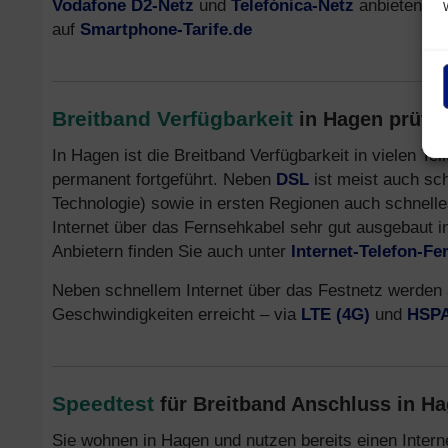
Vodafone D2-Netz
und
Telefónica-Netz
anbieten. In
auf
Smartphone-Tarife.de
Breitband Verfügbarkeit
in Hagen prüfen
In Hagen ist die Breitband Verfügbarkeit in vielen T
permanent fortgeführt. Neben
DSL
ist meist auch sc
Technologie) sowie in ersten Regionen auch schnell
Internet über das Fernsehkabel sehr gut ausgebaut in
Anbietern finden Sie auch unter
Internet-Telefon-Fe
Neben schnellem Internet über das Festnetz werden
Geschwindigkeiten erreicht – via
LTE (4G)
und
HSPA
Speedtest
für Breitband Anschluss in H
Sie wohnen in Hagen und nutzen bereits einen Inter