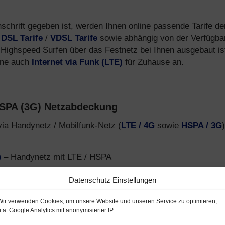
nschrift gegeben ist, werden Ihnen online passende Tarife de
.
DSL Tarife
/
VDSL Tarife
sowie abhängig von der Verfügbar
Highspeed Surfen über das Festnetz bei Ihnen ausgebaut is
fone auch
Internet via Funk (LTE)
für Zuhause an.
HSPA (3G) Netzabdeckung
via Handynetz / Mobilfunk-Netz (
LTE / 4G
sowie
HSPA / 3G
)
)
– Handynetz mit LTE / HSPA
funk-Netz LTE / HSPA
Datenschutz Einstellungen
 o2- und E-Plus Netz
Wir verwenden Cookies, um unsere Website und unseren Service zu optimieren,
u.a. Google Analytics mit anonymisierter IP.
-Provider, welche Smartphone Tarife über das
Telekom D1-