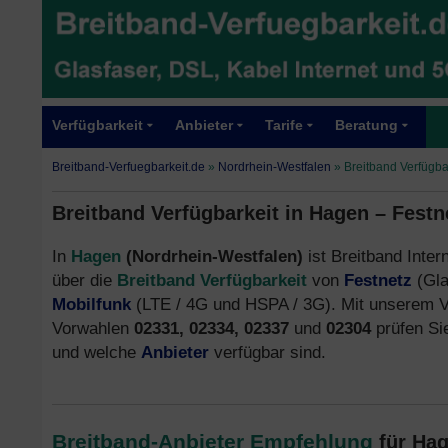
Verfügbarkeit
Anbieter
Tarife
Beratung
Breitband-Verfuegbarkeit.de
»
Nordrhein-Westfalen
»
Breitband Verfügba
Breitband Verfügbarkeit in Hagen – Festn
In
Hagen
(Nordrhein-Westfalen)
ist Breitband Inter
über die
Breitband Verfügbarkeit
von
Festnetz
(Gla
Mobilfunk
(LTE / 4G und HSPA / 3G). Mit unserem V
Vorwahlen
02331, 02334, 02337
und
02304
prüfen Si
und welche
Anbieter
verfügbar sind.
Breitband-Anbieter Empfehlung
für Ha