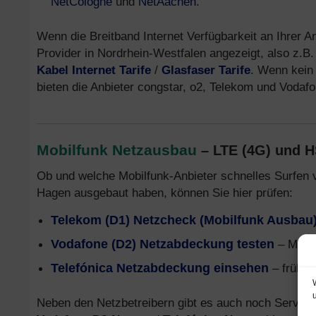
NetCologne
und
NetAachen
.
Wenn die Breitband Internet Verfügbarkeit an Ihrer A
Provider in Nordrhein-Westfalen angezeigt, also z.B
Kabel Internet Tarife
/
Glasfaser Tarife
. Wenn kein 
bieten die Anbieter congstar, o2, Telekom und Voda
Mobilfunk Netzausbau
– LTE (4G) und 
Ob und welche Mobilfunk-Anbieter schnelles Surfen 
Hagen ausgebaut haben, können Sie hier prüfen:
Telekom (D1) Netzcheck (Mobilfunk Ausbau
Vodafone (D2) Netzabdeckung testen
– Mobil
Telefónica Netzabdeckung einsehen
– früher
Neben den Netzbetreibern gibt es auch noch Service