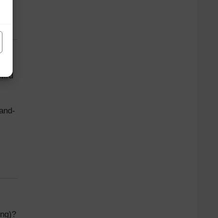
 Sie
ird
and-
ung)?