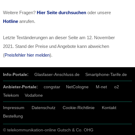
Weitere Fragen?
Hier Seite durchsuchen
oder unsere
Hotline
anrufen.
Letzte Textänderungen an dieser Seite am
12. November
2021
. Stand der Preise und Angebote kann abweichen
(
Preisfehler hier melden
).
Info-Portale:
Glasfaser-Anschluss.de
Smartphone-Tarife.de
Anbieter-Portale:
congstar
NetCologne
M-net
o2
Telekom
Vodafone
Impressum
Datenschutz
Cookie-Richtlinie
Kontakt
Bestellung
© telekommunikation-online Gutsch & Co. OHG