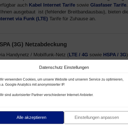
erfügbar auch
Kabel Internet Tarife
sowie
Glasfaser Tarife
.
Ihnen ausgebaut ist (fehlender Breitbandausbau), bieten di
nternet via Funk (LTE)
Tarife für Zuhause an.
HSPA (3G) Netzabdeckung
via Handynetz / Mobilfunk-Netz (
LTE / 4G
sowie
HSPA / 3G
)
:
Datenschutz Einstellungen
netz mit LTE / HSPA
Wir verwenden Cookies, um unsere Website und unseren Service zu optimieren,
lfunk-Netz LTE / HSPA
u.a. Google Analytics mit anonymisierter IP.
- und E-Plus Netz
Wir sind autorisierter Partner verschiedener Internet-Anbieter.
-Provider, welche Handytarife über das
Telekom D1-Netz
,
formationen zu Mobilfunk Anbietern, Tarifen und Smartphon
Alle akzeptieren
Einstellungen anpassen