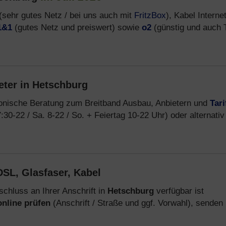
(sehr gutes Netz / bei uns auch mit
FritzBox
), Kabel Interne
1&1
(gutes Netz und preiswert) sowie
o2
(günstig und auch T
eter in Hetschburg
fonische Beratung zum Breitband Ausbau, Anbietern und
Tari
:30-22 / Sa. 8-22 / So. + Feiertag 10-22 Uhr) oder alternativ
SL, Glasfaser, Kabel
chluss an Ihrer Anschrift in
Hetschburg
verfügbar ist
online prüfen
(Anschrift / Straße und ggf. Vorwahl), senden