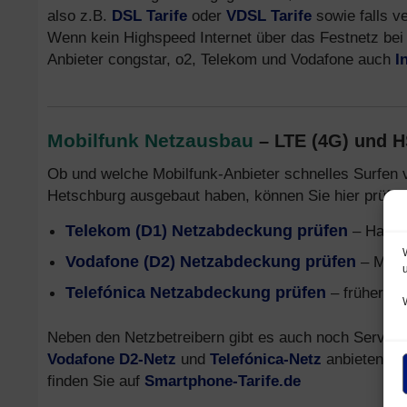
also z.B.
DSL Tarife
oder
VDSL Tarife
sowie falls v
Wenn kein Highspeed Internet über das Festnetz bei 
Anbieter congstar, o2, Telekom und Vodafone auch
I
Mobilfunk Netzausbau
– LTE (4G) und 
Ob und welche Mobilfunk-Anbieter schnelles Surfen 
Hetschburg ausgebaut haben, können Sie hier prüfen
Telekom (D1) Netzabdeckung prüfen
– Handy
Vodafone (D2) Netzabdeckung prüfen
– Mobi
Telefónica Netzabdeckung prüfen
– früher o2
Neben den Netzbetreibern gibt es auch noch Service
Vodafone D2-Netz
und
Telefónica-Netz
anbieten. In
finden Sie auf
Smartphone-Tarife.de