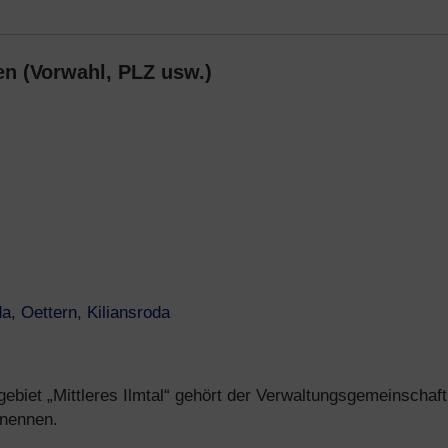
n (Vorwahl, PLZ usw.)
da
,
Oettern
,
Kiliansroda
biet „Mittleres Ilmtal“ gehört der Verwaltungsgemeinschaft
 nennen.