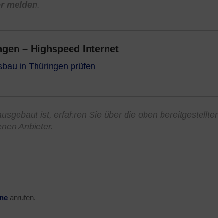
er melden
.
gen – Highspeed Internet
sbau in Thüringen prüfen
usgebaut ist, erfahren Sie über die oben bereitgestellte
enen Anbieter.
ine
anrufen.