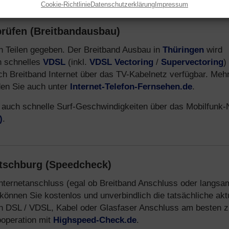
Cookie-Richtlinie
Datenschutzerklärung
Impressum
rüfen (Breitbandausbau)
len Teilen gegeben. Der Breitband Ausbau in
Thüringen
wird
ch schnelles
VDSL
(inkl.
VDSL Vectoring
/
Supervectoring
)
uch Breitband Internet über das TV-Kabelnetz verfügbar. Meh
den Sie auch unter
Internet-Telefon-Fernsehen.de
.
 auch schnelle Surf-Geschwindigkeiten über das Mobilfunk-
)
.
etschburg (Speedcheck)
Internetanschluss (egal ob Breitband Anschluss oder langsa
können Sie kostenlos und unverbindlich die tatsächliche akt
n DSL / VDSL, Kabel oder Glasfaser Anschluss am besten z
ooperation mit
Highspeed-Check.de
.