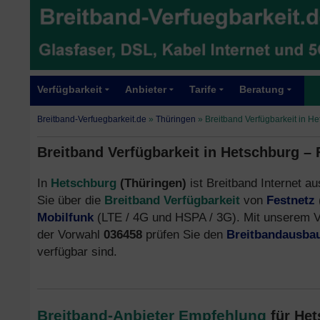
Verfügbarkeit
Anbieter
Tarife
Beratung
Breitband-Verfuegbarkeit.de
»
Thüringen
»
Breitband Verfügbarkeit in H
Breitband Verfügbarkeit in Hetschburg –
In
Hetschburg
(Thüringen)
ist Breitband Internet au
Sie über die
Breitband Verfügbarkeit
von
Festnetz
Mobilfunk
(LTE / 4G und HSPA / 3G). Mit unserem V
der Vorwahl
036458
prüfen Sie den
Breitbandausba
verfügbar sind.
Breitband-Anbieter Empfehlung
für He