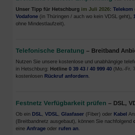
Unser Tipp für Hetschburg
im Juli 2026
:
Telekom
Vodafone
(in Thüringen / auch wo kein VDSL geht)
,
ohne Mindestlaufzeit).
Telefonische Beratung
– Breitband Anbi
Nutzen Sie unsere kostenlose und unabhängige tele
in Hetschburg:
Hotline
0 39 43 / 40 999 40
(Mo.-Fr. 7
kostenlosen
Rückruf anfordern
.
Festnetz Verfügbarkeit prüfen
– DSL, VD
Ob ein
DSL
,
VDSL
,
Glasfaser
(Fiber) oder
Kabel
Ans
(Breitbandnetz ausgebaut), können Sie nachfolgend
eine
Anfrage
oder
rufen an
.