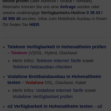
online prüfen
(über Adresse / Straße / Vorwahl).
Alternativ können Sie uns eine
Anfrage
senden oder
unsere unabhängige
Verfügbarkeits-Hotline
0 39 43 /
40 999 40
anrufen. Infos zum Mobilfunk Ausbau in Ihrem
Ort finden Sie
HIER
.
Telekom Verfügbarkeit in Hohenaltheim prüfen
–
Telekom
(V)DSL, Hybrid, Glasfaser
Mehr Infos:
Telekom Internet Tarife
sowie
Telekom Netzausbau checken
Vodafone Breitbandausbau in Hohenaltheim
testen
–
Vodafone
DSL, Glasfaser, Kabel
Mehr Infos:
Vodafone Internet Tarife
sowie
Vodafone Verfügbarkeit prüfen
o2 Verfügbarkeit in Hohenaltheim testen
–
o2