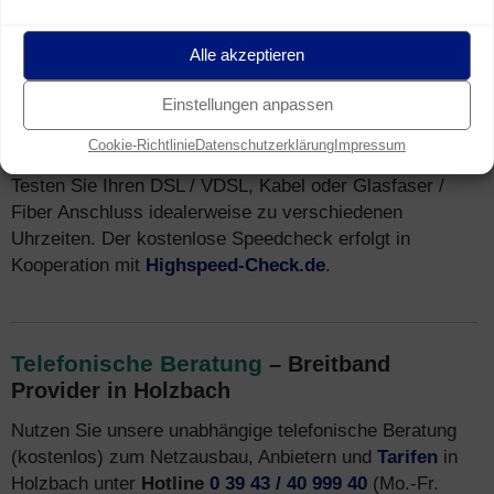
Speedtest
für Breitband Anschluss in
Holzbach (Breitband Messung)
Alle akzeptieren
Sie wohnen in Holzbach und nutzen einen Breitband
Internet Anschluss (z.B. DSL)? Mit unserem
Einstellungen anpassen
Speedtest
können Sie kostenfrei und unverbindlich die tatsächliche
Cookie-Richtlinie
Datenschutzerklärung
Impressum
Geschwindigkeit Ihres Internetanschlusses messen.
Testen Sie Ihren DSL / VDSL, Kabel oder Glasfaser /
Fiber Anschluss idealerweise zu verschiedenen
Uhrzeiten. Der kostenlose Speedcheck erfolgt in
Kooperation mit
Highspeed-Check.de
.
Telefonische Beratung
– Breitband
Provider in Holzbach
Nutzen Sie unsere unabhängige telefonische Beratung
(kostenlos) zum Netzausbau, Anbietern und
Tarifen
in
Holzbach unter
Hotline
0 39 43 / 40 999 40
(Mo.-Fr.