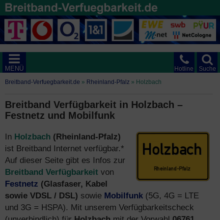
MENÜ
Hotline
Suche
Breitband-Verfuegbarkeit.de
»
Rheinland-Pfalz
»
Holzbach
Breitband Verfügbarkeit in Holzbach –
Festnetz und Mobilfunk
In
Holzbach
(Rheinland-Pfalz)
ist Breitband Internet verfügbar.*
Auf dieser Seite gibt es Infos zur
Breitband Verfügbarkeit
von
Festnetz
(Glasfaser, Kabel
sowie VDSL / DSL)
sowie
Mobilfunk
(5G, 4G = LTE
und 3G = HSPA). Mit unserem Verfügbarkeitscheck
(unverbindlich) für
Holzbach
mit der Vorwahl
06761