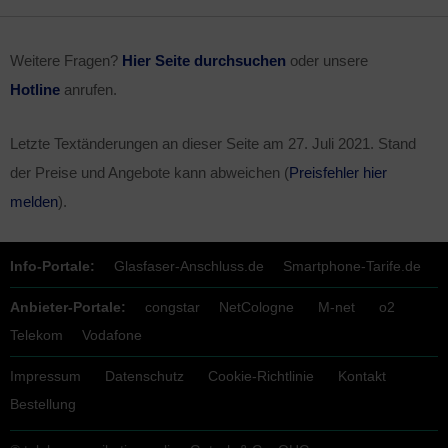
Weitere Fragen?
Hier Seite durchsuchen
oder unsere
Hotline
anrufen.
Letzte Textänderungen an dieser Seite am
27. Juli 2021
. Stand
der Preise und Angebote kann abweichen (
Preisfehler hier
melden
).
Info-Portale:
Glasfaser-Anschluss.de
Smartphone-Tarife.de
Anbieter-Portale:
congstar
NetCologne
M-net
o2
Telekom
Vodafone
Impressum
Datenschutz
Cookie-Richtlinie
Kontakt
Bestellung