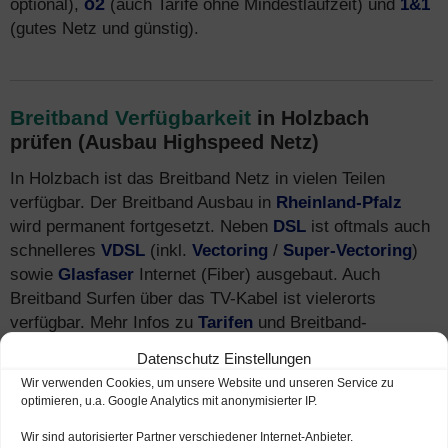
optional),
o2
(auch Tarife ohne Mindestlaufzeit) und
1&1
(gutes Netz und günstig).
Breitband Verfügbarkeit
in Holzbach
prüfen (Ausbau Highspeed Netz)
In Holzbach ist das Breitband Netz in vielen Teilen
verfügbar. Der Breitband Ausbau in
Rheinland-Pfalz
wird permanent fortgesetzt. Neben
DSL
ist oftmals auch
schnelleres
VDSL
(inkl.
Vectoring
/
Super-Vectoring
)
sowie
Glasfaser
Internet (Fiber) ausgebaut. Auch
Breitband Surfen über das TV-Kabel ist vielerorts
verfügbar. Mehr Infos zu
Tarifen
und Breitband-
Anbietern finden Sie auch unter
Internet-Telefon-
Datenschutz Einstellungen
Fernsehen.de
.
Wir verwenden Cookies, um unsere Website und unseren Service zu
optimieren, u.a. Google Analytics mit anonymisierter IP.
Wir sind autorisierter Partner verschiedener Internet-Anbieter.