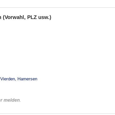
 (Vorwahl, PLZ usw.)
,
Vierden
,
Hamersen
er melden
.