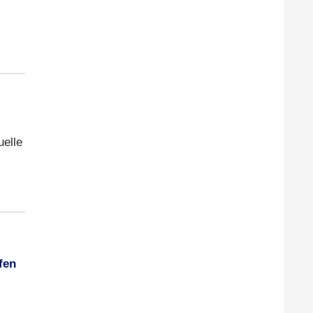
uelle
fen