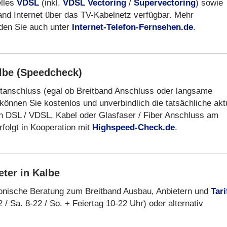
elles
VDSL
(inkl.
VDSL Vectoring
/
Supervectoring
) sowie
band Internet über das TV-Kabelnetz verfügbar. Mehr
nden Sie auch unter
Internet-Telefon-Fernsehen.de
.
lbe (Speedcheck)
etanschluss (egal ob Breitband Anschluss oder langsame
können Sie kostenlos und unverbindlich die tatsächliche akt
n DSL / VDSL, Kabel oder Glasfaser / Fiber Anschluss am
folgt in Kooperation mit
Highspeed-Check.de
.
ter in Kalbe
fonische Beratung zum Breitband Ausbau, Anbietern und
Tari
 / Sa. 8-22 / So. + Feiertag 10-22 Uhr) oder alternativ