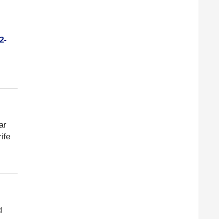
2-
ar
ife
d