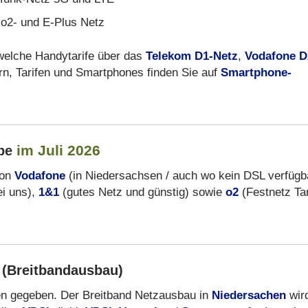
 o2- und E-Plus Netz
 welche Handytarife über das
Telekom D1-Netz
,
Vodafone D
rn, Tarifen und Smartphones finden Sie auf
Smartphone-
im Juli 2026
lbe
von
Vodafone
(in Niedersachsen / auch wo kein DSL verfügb
ei uns),
1&1
(gutes Netz und günstig) sowie
o2
(Festnetz Tar
 (Breitbandausbau)
eilen gegeben. Der Breitband Netzausbau in
Niedersachen
wir