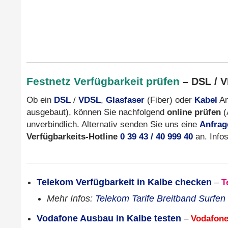
Festnetz Verfügbarkeit prüfen
– DSL / V
Ob ein
DSL
/
VDSL
,
Glasfaser
(Fiber) oder
Kabel
An
ausgebaut), können Sie nachfolgend
online prüfen
(
unverbindlich. Alternativ senden Sie uns eine
Anfrag
Verfügbarkeits-Hotline
0 39 43 / 40 999 40
an. Info
Telekom Verfügbarkeit in Kalbe checken
–
T
Mehr Infos:
Telekom Tarife Breitband Surfen
Vodafone Ausbau in Kalbe testen
–
Vodafon