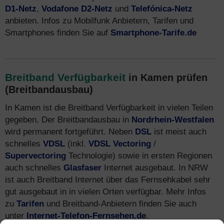
D1-Netz
,
Vodafone D2-Netz
und
Telefónica-Netz
anbieten. Infos zu Mobilfunk Anbietern, Tarifen und
Smartphones finden Sie auf
Smartphone-Tarife.de
Breitband Verfügbarkeit
in Kamen prüfen
(Breitbandausbau)
In Kamen ist die Breitband Verfügbarkeit in vielen Teilen
gegeben. Der Breitbandausbau in
Nordrhein-Westfalen
wird permanent fortgeführt. Neben
DSL
ist meist auch
schnelles
VDSL
(inkl.
VDSL Vectoring
/
Supervectoring
Technologie) sowie in ersten Regionen
auch schnelles
Glasfaser
Internet ausgebaut. In NRW
ist auch Breitband Internet über das Fernsehkabel sehr
gut ausgebaut in in vielen Orten verfügbar. Mehr Infos
zu
Tarifen
und Breitband-Anbietern finden Sie auch
unter
Internet-Telefon-Fernsehen.de
.