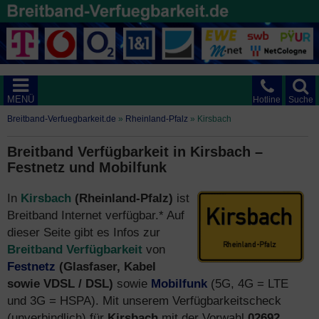
MENÜ
Hotline
Suche
Breitband-Verfuegbarkeit.de
»
Rheinland-Pfalz
»
Kirsbach
Breitband Verfügbarkeit in Kirsbach –
Festnetz und Mobilfunk
In
Kirsbach
(Rheinland-Pfalz)
ist
Breitband Internet verfügbar.* Auf
dieser Seite gibt es Infos zur
Breitband Verfügbarkeit
von
Festnetz
(Glasfaser, Kabel
sowie VDSL / DSL)
sowie
Mobilfunk
(5G, 4G = LTE
und 3G = HSPA). Mit unserem Verfügbarkeitscheck
(unverbindlich) für
Kirsbach
mit der Vorwahl
02692