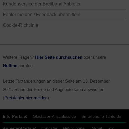
Kundenservice der Breitband Anbieter
Fehler melden / Feedback übermitteln
Cookie-Richtlinie
Weitere Fragen?
Hier Seite durchsuchen
oder unsere
Hotline
anrufen.
Letzte Textänderungen an dieser Seite am
13. Dezember
2021
. Stand der Preise und Angebote kann abweichen
(
Preisfehler hier melden
).
Info-Portale:
Glasfaser-Anschluss.de
Smartphone-Tarife.de
Anbieter-Portale:
congstar
NetCologne
M-net
o2