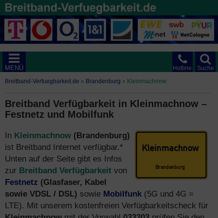
MENÜ
Hotline
Suche
Breitband-Verfuegbarkeit.de
»
Brandenburg
»
Kleinmachnow
Breitband Verfügbarkeit in Kleinmachnow –
Festnetz und Mobilfunk
In
Kleinmachnow
(Brandenburg)
ist Breitband Internet verfügbar.*
Unten auf der Seite gibt es Infos
zur
Breitband Verfügbarkeit
von
Festnetz
(Glasfaser, Kabel
sowie VDSL / DSL)
sowie
Mobilfunk
(5G und 4G =
LTE). Mit unserem kostenfreien Verfügbarkeitscheck für
Kleinmachnow
mit der Vorwahl
033203
prüfen Sie den