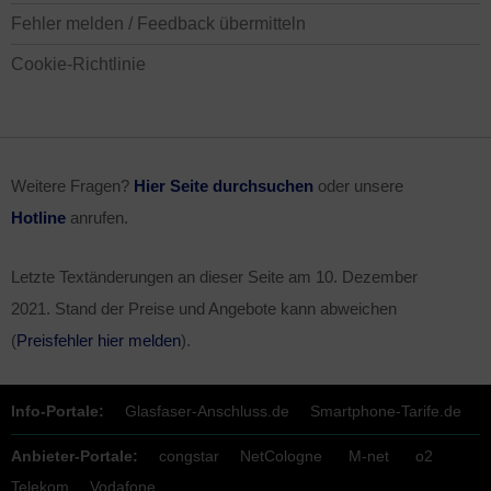
Fehler melden / Feedback übermitteln
Cookie-Richtlinie
Weitere Fragen?
Hier Seite durchsuchen
oder unsere
Hotline
anrufen.
Letzte Textänderungen an dieser Seite am
10. Dezember
2021
. Stand der Preise und Angebote kann abweichen
(
Preisfehler hier melden
).
Info-Portale:
Glasfaser-Anschluss.de
Smartphone-Tarife.de
Anbieter-Portale:
congstar
NetCologne
M-net
o2
Telekom
Vodafone