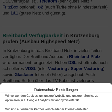
DSL verfügbar ist)
,
Telekom
(sehr gutes Netz /
FritzBox
optional),
o2
(auch Tarife ohne Mindestlaufzeit)
und
1&1
(gutes Netz und günstig).
Breitband Verfügbarkeit
in Kratzenburg
prüfen (Ausbau Highspeed Netz)
In Kratzenburg ist das Breitband Netz in vielen Teilen
verfügbar. Der Breitband Ausbau in
Rheinland-Pfalz
wird permanent fortgesetzt. Neben
DSL
ist oftmals auch
schnelleres
VDSL
(inkl.
Vectoring
/
Super-Vectoring
)
sowie
Glasfaser
Internet (Fiber) ausgebaut. Auch
Breitband Surfen über das TV-Kabel ist vielerorts
verfügbar. Mehr Infos zu
Tarifen
und Breitband-
Datenschutz Einstellungen
Anbietern finden Sie auch unter
Internet-Telefon-
Wir verwenden Cookies, um unsere Website und unseren Service zu
Fernsehen.de
.
optimieren, u.a. Google Analytics mit anonymisierter IP.
Wir sind autorisierter Partner verschiedener Internet-Anbieter.