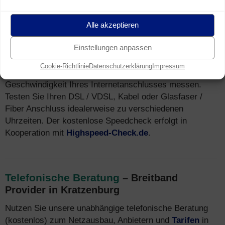
Speedtest
für Breitband Anschluss in
Alle akzeptieren
Kratzenburg (Breitband Messung)
Sie wohnen in Kratzenburg und nutzen einen Breitband
Einstellungen anpassen
Internet Anschluss (z.B. DSL)? Mit unserem
Speedtest
Cookie-Richtlinie
Datenschutzerklärung
Impressum
können Sie kostenfrei und unverbindlich die tatsächliche
Geschwindigkeit Ihres Internetanschlusses messen.
Testen Sie Ihren DSL / VDSL, Kabel oder Glasfaser /
Fiber Anschluss idealerweise zu verschiedenen
Uhrzeiten. Der kostenlose Speedcheck erfolgt in
Kooperation mit
Highspeed-Check.de
.
Telefonische Beratung
– Breitband
Provider in Kratzenburg
Nutzen Sie unsere unabhängige telefonische Beratung
(kostenlos) zum Netzausbau, Anbietern und
Tarifen
in