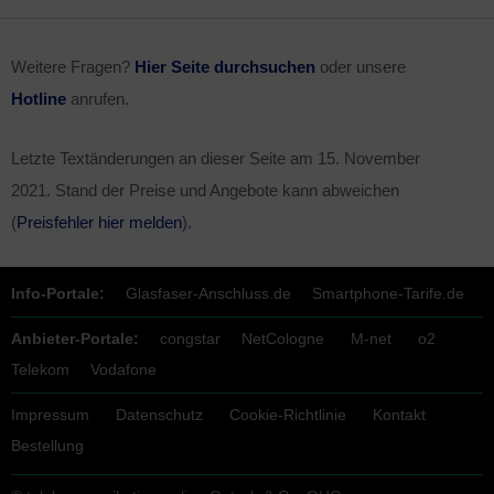
Weitere Fragen?
Hier Seite durchsuchen
oder unsere
Hotline
anrufen.
Letzte Textänderungen an dieser Seite am
15. November
2021
. Stand der Preise und Angebote kann abweichen
(
Preisfehler hier melden
).
Info-Portale:
Glasfaser-Anschluss.de
Smartphone-Tarife.de
Anbieter-Portale:
congstar
NetCologne
M-net
o2
Telekom
Vodafone
Impressum
Datenschutz
Cookie-Richtlinie
Kontakt
Bestellung