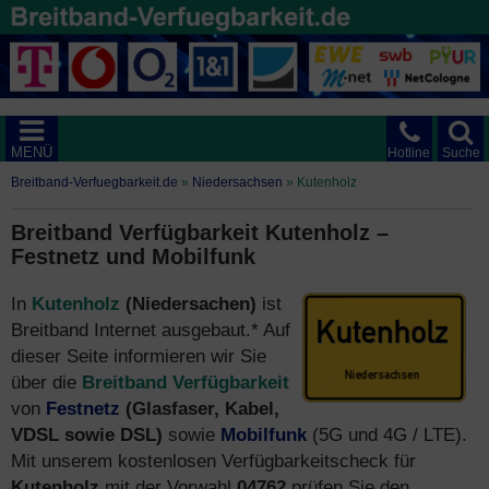
MENÜ
Hotline
Suche
Breitband-Verfuegbarkeit.de
»
Niedersachsen
»
Kutenholz
Breitband Verfügbarkeit Kutenholz –
Festnetz und Mobilfunk
In
Kutenholz
(Niedersachen)
ist
Breitband Internet ausgebaut.* Auf
dieser Seite informieren wir Sie
über die
Breitband Verfügbarkeit
von
Festnetz
(Glasfaser, Kabel,
VDSL sowie DSL)
sowie
Mobilfunk
(5G und 4G / LTE).
Mit unserem kostenlosen Verfügbarkeitscheck für
Kutenholz
mit der Vorwahl
04762
prüfen Sie den