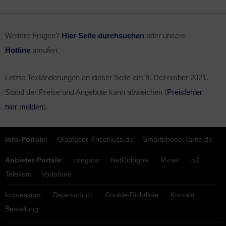
Weitere Fragen?
Hier Seite durchsuchen
oder unsere
Hotline
anrufen.
Letzte Textänderungen an dieser Seite am
9. Dezember 2021
.
Stand der Preise und Angebote kann abweichen (
Preisfehler
hier melden
).
Info-Portale:
Glasfaser-Anschluss.de
Smartphone-Tarife.de
Anbieter-Portale:
congstar
NetCologne
M-net
o2
Telekom
Vodafone
Impressum
Datenschutz
Cookie-Richtlinie
Kontakt
Bestellung