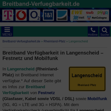
MENÜ
Hotline
Suche
Breitband-Verfuegbarkeit.de
»
Rheinland-Pfalz
»
Langenscheid
Breitband Verfügbarkeit in Langenscheid –
Festnetz und Mobilfunk
In
Langenscheid
(Rheinland-
Pfalz)
ist Breitband Internet
verfügbar.* Auf dieser Seite gibt
es Infos zur
Breitband
Verfügbarkeit
von
Festnetz
(Glasfaser, Kabel sowie VDSL / DSL)
sowie
Mobilfunk
(5G, 4G = LTE und 3G = HSPA). Mit dem
Verfügbarkeitscheck (unverbindlich) für
Langenscheid