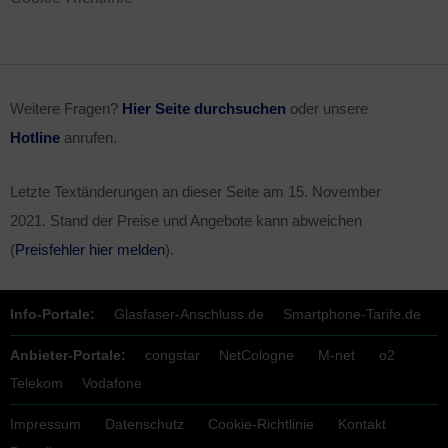
Weitere Fragen?
Hier Seite durchsuchen
oder unsere
Hotline
anrufen.
Letzte Textänderungen an dieser Seite am
15. November
2021
. Stand der Preise und Angebote kann abweichen
(
Preisfehler hier melden
).
Info-Portale:
Glasfaser-Anschluss.de
Smartphone-Tarife.de
Anbieter-Portale:
congstar
NetCologne
M-net
o2
Telekom
Vodafone
Impressum
Datenschutz
Cookie-Richtlinie
Kontakt