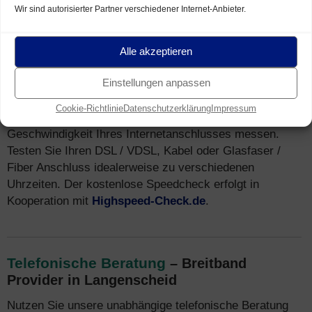
Wir sind autorisierter Partner verschiedener Internet-Anbieter.
Speedtest
für Breitband Anschluss in
Alle akzeptieren
Langenscheid (Breitband Messung)
Sie wohnen in Langenscheid und nutzen einen Breitband
Einstellungen anpassen
Internet Anschluss (z.B. DSL)? Mit unserem
Speedtest
Cookie-Richtlinie
Datenschutzerklärung
Impressum
können Sie kostenfrei und unverbindlich die tatsächliche
Geschwindigkeit Ihres Internetanschlusses messen.
Testen Sie Ihren DSL / VDSL, Kabel oder Glasfaser /
Fiber Anschluss idealerweise zu verschiedenen
Uhrzeiten. Der kostenlose Speedcheck erfolgt in
Kooperation mit
Highspeed-Check.de
.
Telefonische Beratung
– Breitband
Provider in Langenscheid
Nutzen Sie unsere unabhängige telefonische Beratung