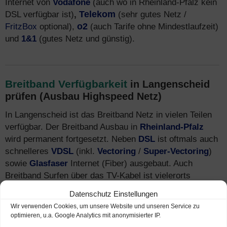
Internet von
Vodafone
(auch wo in Rheinland-Pfalz kein
DSL verfügbar ist)
,
Telekom
(sehr gutes Netz /
FritzBox
optional),
o2
(auch Tarife ohne Mindestlaufzeit)
und
1&1
(gutes Netz und günstig).
Breitband Verfügbarkeit
in Langenscheid
prüfen (Ausbau Highspeed Netz)
In Langenscheid ist das Breitband Netz in vielen Teilen
verfügbar. Der Breitband Ausbau in
Rheinland-Pfalz
wird permanent fortgesetzt. Neben
DSL
ist oftmals auch
schnelleres
VDSL
(inkl.
Vectoring
/
Super-Vectoring
)
sowie
Glasfaser
Internet (Fiber) ausgebaut. Auch
Breitband Surfen über das TV-Kabel ist vielerorts
verfügbar. Mehr Infos zu
Tarifen
und Breitband-
Datenschutz Einstellungen
Anbietern finden Sie auch unter
Internet-Telefon-
Wir verwenden Cookies, um unsere Website und unseren Service zu
Fernsehen.de
.
optimieren, u.a. Google Analytics mit anonymisierter IP.