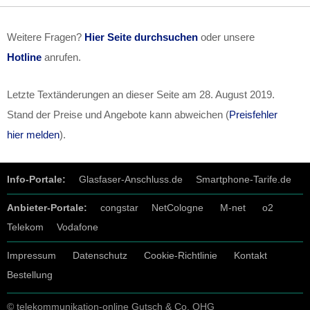
Weitere Fragen?
Hier Seite durchsuchen
oder unsere
Hotline
anrufen.
Letzte Textänderungen an dieser Seite am
28. August 2019
.
Stand der Preise und Angebote kann abweichen (
Preisfehler
hier melden
).
Info-Portale:
Glasfaser-Anschluss.de
Smartphone-Tarife.de
Anbieter-Portale:
congstar
NetCologne
M-net
o2
Telekom
Vodafone
Impressum
Datenschutz
Cookie-Richtlinie
Kontakt
Bestellung
© telekommunikation-online Gutsch & Co. OHG