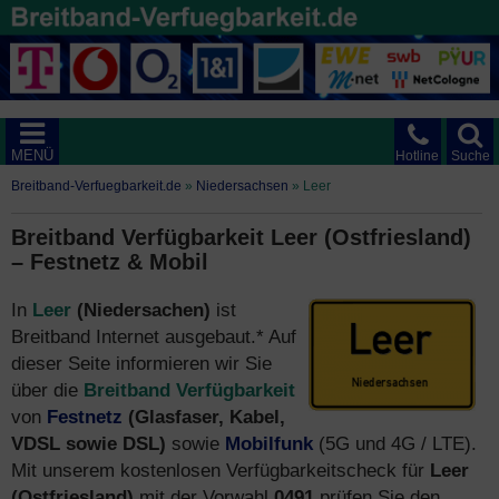
MENÜ
Hotline
Suche
Breitband-Verfuegbarkeit.de
»
Niedersachsen
»
Leer
Breitband Verfügbarkeit Leer (Ostfriesland)
– Festnetz & Mobil
In
Leer
(Niedersachen)
ist
Breitband Internet ausgebaut.* Auf
dieser Seite informieren wir Sie
über die
Breitband Verfügbarkeit
von
Festnetz
(Glasfaser, Kabel,
VDSL sowie DSL)
sowie
Mobilfunk
(5G und 4G / LTE).
Mit unserem kostenlosen Verfügbarkeitscheck für
Leer
(Ostfriesland)
mit der Vorwahl
0491
prüfen Sie den