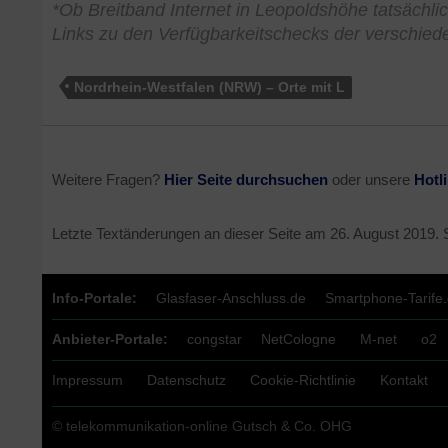
*Ob Breitband Internet in Leopoldshöhe tatsächlic
Links zu den Verfügbarkeitschecks der verschied
Nordrhein-Westfalen (NRW) – Orte mit L
Weitere Fragen?
Hier Seite durchsuchen
oder unsere
Hotl
Letzte Textänderungen an dieser Seite am
26. August 2019
.
Info-Portale:
Glasfaser-Anschluss.de
Smartphone-Tarife
Anbieter-Portale:
congstar
NetCologne
M-net
o2
Impressum
Datenschutz
Cookie-Richtlinie
Kontakt
© telekommunikation-online Gutsch & Co. OHG