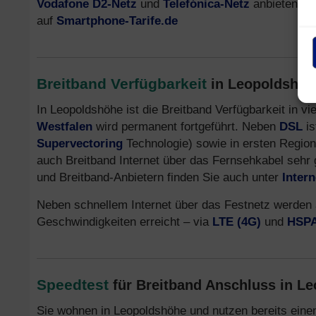
Vodafone D2-Netz
und
Telefónica-Netz
anbieten. In
auf
Smartphone-Tarife.de
Breitband Verfügbarkeit
in Leopoldshöh
In Leopoldshöhe ist die Breitband Verfügbarkeit in v
Westfalen
wird permanent fortgeführt. Neben
DSL
is
Supervectoring
Technologie) sowie in ersten Regio
auch Breitband Internet über das Fernsehkabel sehr 
und Breitband-Anbietern finden Sie auch unter
Inter
Neben schnellem Internet über das Festnetz werden
Geschwindigkeiten erreicht – via
LTE (4G)
und
HSPA
Speedtest
für Breitband Anschluss in L
Sie wohnen in Leopoldshöhe und nutzen bereits einen