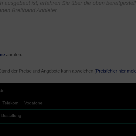
h ausgebaut ist, erfahren Sie über die oben bereitgestel
enen Breitband Anbieter.
ine
anrufen.
 Stand der Preise und Angebote kann abweichen (
Preisfehler hier mel
.de
Telekom
Vodafone
Bestellung