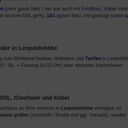
om
(sehr gutes Netz / bei uns auch mit
FritzBox
), Kabel Inter
rt wo kein DSL geht),
1&1
(gutes Netz und günstig) sowie
o
ider in Leopoldshöhe
ng zum Breitband Ausbau, Anbietern und
Tarifen
in Leopolds
22 / So. + Feiertag 10-22 Uhr) oder alternativ kostenfreien
DSL, Glasfaser und Kabel
schluss an Ihrer Adresse in
Leopoldshöhe
verfügbar ist
online prüfen
(Anschrift / Straße und ggf. Vorwahl), senden