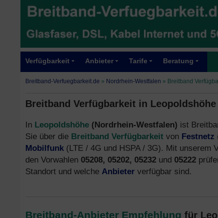
Verfügbarkeit
Anbieter
Tarife
Beratung
Breitband-Verfuegbarkeit.de
»
Nordrhein-Westfalen
»
Breitband Verfügba
Breitband Verfügbarkeit in Leopoldshöhe
In
Leopoldshöhe
(Nordrhein-Westfalen)
ist Breitba
Sie über die
Breitband Verfügbarkeit
von
Festnetz
Mobilfunk
(LTE / 4G und HSPA / 3G). Mit unserem V
den Vorwahlen
05208, 05202, 05232
und
05222
prüfe
Standort und welche
Anbieter
verfügbar sind.
Breitband-Anbieter Empfehlung
für Le