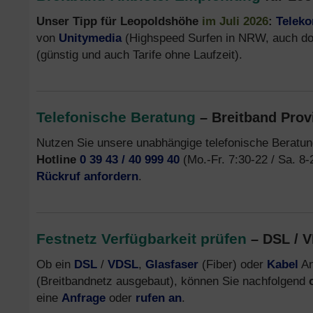
Unser Tipp für Leopoldshöhe
im Juli 2026
:
Telek
von
Unitymedia
(Highspeed Surfen in NRW, auch do
(günstig und auch Tarife ohne Laufzeit).
Telefonische Beratung
– Breitband Prov
Nutzen Sie unsere unabhängige telefonische Beratu
Hotline
0 39 43 / 40 999 40
(Mo.-Fr. 7:30-22 / Sa. 8-
Rückruf anfordern
.
Festnetz Verfügbarkeit prüfen
– DSL / V
Ob ein
DSL
/
VDSL
,
Glasfaser
(Fiber) oder
Kabel
An
(Breitbandnetz ausgebaut), können Sie nachfolgend
eine
Anfrage
oder
rufen an
.