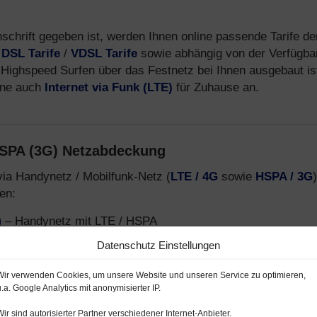
nschrift gegeben ist, werden Ihnen online passende Tarife de
.
DSL Tarife
/
VDSL Tarife
sowie abhängig von der Verfügbar
Highspeed Surfen über das Festnetz bei Ihnen ausgebaut is
fone auch
Internet via Funk (LTE)
für Zuhause an.
HSPA (3G) Netzabdeckung
via Handynetz / Mobilfunk-Netz (
LTE / 4G
sowie
HSPA / 3G
)
en:
)
– Handynetz mit LTE / HSPA
funk-Netz LTE / HSPA
Datenschutz Einstellungen
 o2- und E-Plus Netz
Wir verwenden Cookies, um unsere Website und unseren Service zu optimieren,
u.a. Google Analytics mit anonymisierter IP.
-Provider, welche Smartphone Tarife über das
Telekom D1-
Wir sind autorisierter Partner verschiedener Internet-Anbieter.