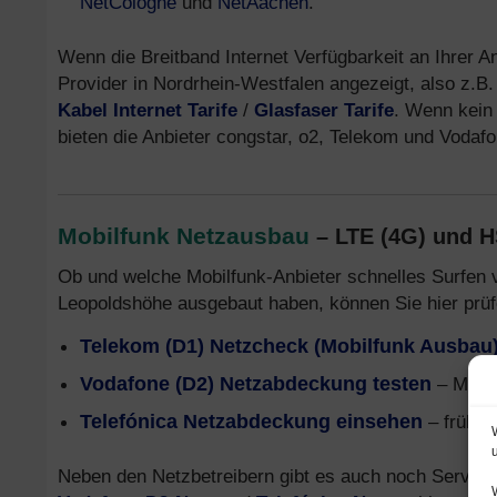
NetCologne
und
NetAachen
.
Wenn die Breitband Internet Verfügbarkeit an Ihrer A
Provider in Nordrhein-Westfalen angezeigt, also z.B
Kabel Internet Tarife
/
Glasfaser Tarife
. Wenn kein 
bieten die Anbieter congstar, o2, Telekom und Voda
Mobilfunk Netzausbau
– LTE (4G) und 
Ob und welche Mobilfunk-Anbieter schnelles Surfen 
Leopoldshöhe ausgebaut haben, können Sie hier prüf
Telekom (D1) Netzcheck (Mobilfunk Ausbau
Vodafone (D2) Netzabdeckung testen
– Mobil
Telefónica Netzabdeckung einsehen
– früher
Neben den Netzbetreibern gibt es auch noch Service