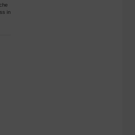
iche
ss in