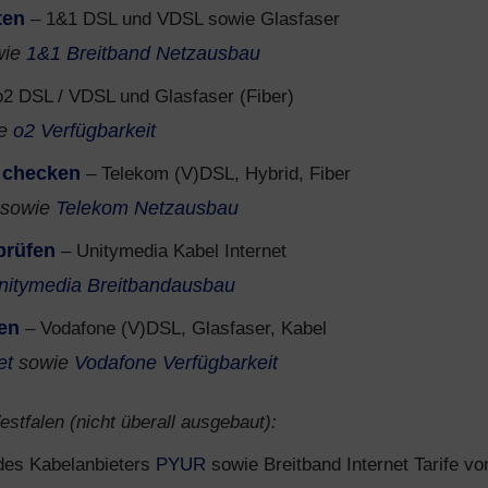
ten
– 1&1 DSL und VDSL sowie Glasfaser
wie
1&1 Breitband Netzausbau
2 DSL / VDSL und Glasfaser (Fiber)
ie
o2 Verfügbarkeit
 checken
– Telekom (V)DSL, Hybrid, Fiber
sowie
Telekom Netzausbau
prüfen
– Unitymedia Kabel Internet
nitymedia Breitbandausbau
en
– Vodafone (V)DSL, Glasfaser, Kabel
et
sowie
Vodafone Verfügbarkeit
stfalen (nicht überall ausgebaut):
 des Kabelanbieters
PYUR
sowie Breitband Internet Tarife vo