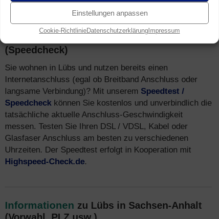
Einstellungen anpassen
Cookie-Richtlinie
Datenschutzerklärung
Impressum
Speedtest
für Breitband Anschluss in Lübs
(Speedcheck)
Sie wohnen in Lübs und nutzen bereits einen
Internetanschluss (egal ob Breitband Anschluss oder
langsame Verbindung)? Mit unserem
Speedtest /
Speedcheck
können Sie kostenlos und unverbindlich die
tatsächliche aktuelle Anschluss-Geschwindigkeit
messen. Testen Sie Ihren DSL / VDSL, Kabel oder
Glasfaser Anschluss am besten zu verschiedenen
Uhrzeiten. Der Speedtest erfolgt in Kooperation mit
Highspeed-Check.de
.
Informationen
zu Lübs in Sachsen-Anhalt
(Vorwahl, PLZ usw.)