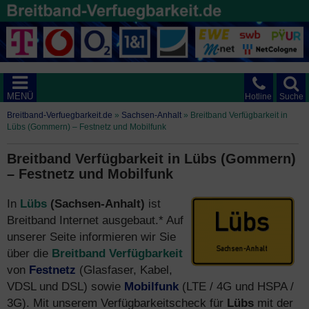
MENÜ
Hotline
Suche
Breitband-Verfuegbarkeit.de
»
Sachsen-Anhalt
»
Breitband Verfügbarkeit in
Lübs (Gommern) – Festnetz und Mobilfunk
Breitband Verfügbarkeit in Lübs (Gommern)
– Festnetz und Mobilfunk
In
Lübs
(Sachsen-Anhalt)
ist
Breitband Internet ausgebaut.* Auf
unserer Seite informieren wir Sie
über die
Breitband Verfügbarkeit
von
Festnetz
(Glasfaser, Kabel,
VDSL und DSL) sowie
Mobilfunk
(LTE / 4G und HSPA /
3G). Mit unserem Verfügbarkeitscheck für
Lübs
mit der