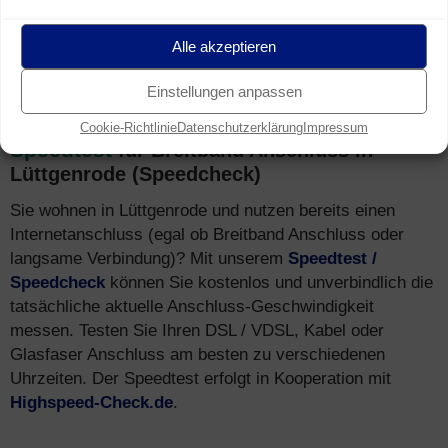
auch schnelle Surf-Geschwindigkeiten über das
Mobilfunk-Netz in Lüttgenrode erreicht – via
LTE (4G)
Alle akzeptieren
und
HSPA (3G)
.
Einstellungen anpassen
Cookie-Richtlinie
Datenschutzerklärung
Impressum
Speedtest
für Breitband Anschluss in
Lüttgenrode (Speedcheck)
Sie wohnen in Lüttgenrode und nutzen bereits einen
Internetanschluss (egal ob Breitband Anschluss oder
langsame Verbindung)? Mit unserem
Speedtest /
Speedcheck
können Sie kostenlos und unverbindlich die
tatsächliche aktuelle Anschluss-Geschwindigkeit
messen. Testen Sie Ihren DSL / VDSL, Kabel oder
Glasfaser Anschluss am besten zu verschiedenen
Uhrzeiten. Der Speedtest erfolgt in Kooperation mit
Highspeed-Check.de
.