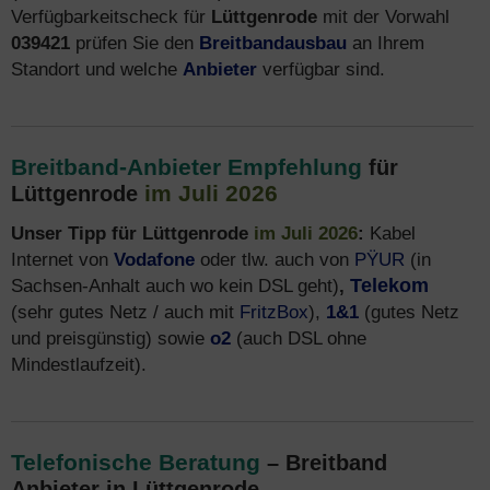
Verfügbarkeitscheck für
Lüttgenrode
mit der Vorwahl
039421
prüfen Sie den
Breitbandausbau
an Ihrem
Standort und welche
Anbieter
verfügbar sind.
Breitband-Anbieter Empfehlung
für
im Juli 2026
Lüttgenrode
Unser Tipp für Lüttgenrode
im Juli 2026
:
Kabel
Internet von
Vodafone
oder tlw. auch von
PŸUR
(in
Sachsen-Anhalt auch wo kein DSL geht)
,
Telekom
(sehr gutes Netz / auch mit
FritzBox
),
1&1
(gutes Netz
und preisgünstig) sowie
o2
(auch DSL ohne
Mindestlaufzeit).
Telefonische Beratung
– Breitband
Anbieter in Lüttgenrode