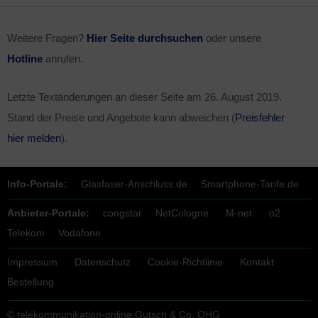
Weitere Fragen?
Hier Seite durchsuchen
oder unsere
Hotline
anrufen.
Letzte Textänderungen an dieser Seite am
26. August 2019
.
Stand der Preise und Angebote kann abweichen (
Preisfehler
hier melden
).
Info-Portale:
Glasfaser-Anschluss.de
Smartphone-Tarife.de
Anbieter-Portale:
congstar
NetCologne
M-net
o2
Telekom
Vodafone
Impressum
Datenschutz
Cookie-Richtlinie
Kontakt
Bestellung
© telekommunikation-online Gutsch & Co. OHG