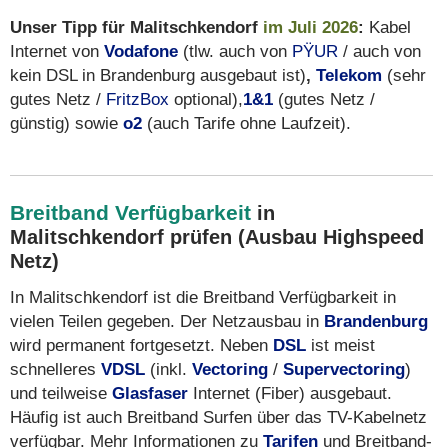
Unser Tipp für Malitschkendorf
im Juli 2026
:
Kabel
Internet von
Vodafone
(tlw. auch von
PŸUR
/ auch von
kein DSL in Brandenburg ausgebaut ist)
,
Telekom
(sehr
gutes Netz /
FritzBox
optional),
1&1
(gutes Netz /
günstig) sowie
o2
(auch Tarife ohne Laufzeit).
Breitband Verfügbarkeit
in
Malitschkendorf prüfen (Ausbau Highspeed
Netz)
In Malitschkendorf ist die Breitband Verfügbarkeit in
vielen Teilen gegeben. Der Netzausbau in
Brandenburg
wird permanent fortgesetzt. Neben
DSL
ist meist
schnelleres
VDSL
(inkl.
Vectoring
/
Supervectoring
)
und teilweise
Glasfaser
Internet (Fiber) ausgebaut.
Häufig ist auch Breitband Surfen über das TV-Kabelnetz
verfügbar. Mehr Informationen zu
Tarifen
und Breitband-