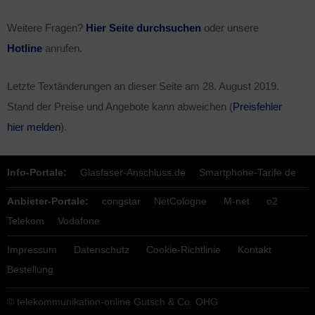
Weitere Fragen?
Hier Seite durchsuchen
oder unsere
Hotline
anrufen.
Letzte Textänderungen an dieser Seite am
28. August 2019
.
Stand der Preise und Angebote kann abweichen (
Preisfehler
hier melden
).
Info-Portale:
Glasfaser-Anschluss.de
Smartphone-Tarife.de
Anbieter-Portale:
congstar
NetCologne
M-net
o2
Telekom
Vodafone
Impressum
Datenschutz
Cookie-Richtlinie
Kontakt
Bestellung
© telekommunikation-online Gutsch & Co. OHG