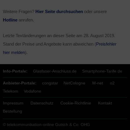
Weitere Fragen?
Hier Seite durchsuchen
oder unsere
Hotline
anrufen.
Letzte Textänderungen an dieser Seite am
28. August 2019
.
Stand der Preise und Angebote kann abweichen (
Preisfehler
hier melden
).
Info-Portale:
Glasfaser-Anschluss.de
Smartphone-Tarife.de
Anbieter-Portale:
congstar
NetCologne
M-net
o2
Telekom
Vodafone
Impressum
Datenschutz
Cookie-Richtlinie
Kontakt
Bestellung
© telekommunikation-online Gutsch & Co. OHG