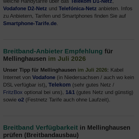
welche Handytarife über das
Telekom D1-Netz
,
Vodafone D2-Netz
und
Telefónica-Netz
anbieten. Infos
zu Anbietern, Tarifen und Smartphones finden Sie auf
Smartphone-Tarife.de
.
Breitband-Anbieter Empfehlung
für
im Juli 2026
Mellinghausen
Unser Tipp für Mellinghausen
im Juli 2026
:
Kabel
Internet von
Vodafone
(in Niedersachsen / auch wo kein
DSL verfügbar ist)
,
Telekom
(sehr gutes Netz /
FritzBox
optional bei uns),
1&1
(gutes Netz und günstig)
sowie
o2
(Festnetz Tarife auch ohne Laufzeit).
Breitband Verfügbarkeit
in Mellinghausen
prüfen (Breitbandausbau)