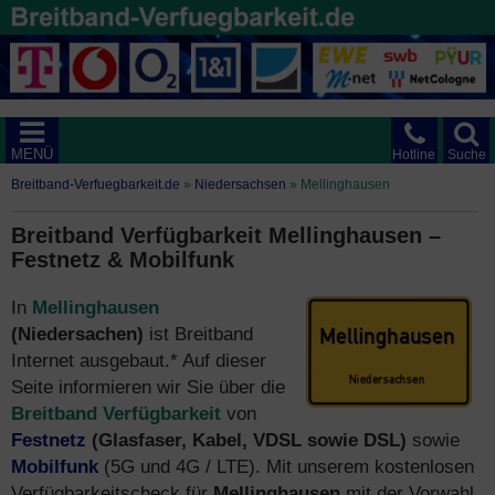
MENÜ
Hotline
Suche
Breitband-Verfuegbarkeit.de
»
Niedersachsen
»
Mellinghausen
Breitband Verfügbarkeit Mellinghausen –
Festnetz & Mobilfunk
In
Mellinghausen
(Niedersachen)
ist Breitband
Internet ausgebaut.* Auf dieser
Seite informieren wir Sie über die
Breitband Verfügbarkeit
von
Festnetz
(Glasfaser, Kabel, VDSL sowie DSL)
sowie
Mobilfunk
(5G und 4G / LTE). Mit unserem kostenlosen
Verfügbarkeitscheck für
Mellinghausen
mit der Vorwahl