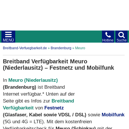
MENÜ
Hotline
Suche
Breitband-Verfuegbarkeit.de
»
Brandenburg
»
Meuro
Breitband Verfügbarkeit Meuro
(Niederlausitz) – Festnetz und Mobilfunk
In
Meuro (Niederlausitz)
(Brandenburg)
ist Breitband
Internet verfügbar.* Unten auf der
Seite gibt es Infos zur
Breitband
Verfügbarkeit
von
Festnetz
(Glasfaser, Kabel sowie VDSL / DSL)
sowie
Mobilfunk
(5G und 4G = LTE). Mit dem kostenfreien
Verfügbarkeitscheck für
Meuro (Schipkau)
mit der