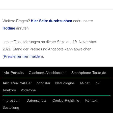
Weitere Fragen?
Hier Seite durchsuchen
oder unsere
Hotline
anrufen.
Letzte Textänderungen an dieser Seite am
19. November
2021
. Stand der Preise und Angebote kann abweichen
(
Preisfehler hier melden
).
Info-Portale:
Glasfaser-Anschluss.de
Smartphone-Tarife.de
Anbieter-Portale:
congstar
NetCologne
M-net
o2
Telekom
Vodafone
Impressum
Datenschutz
Cookie-Richtlinie
Kontakt
Bestellung