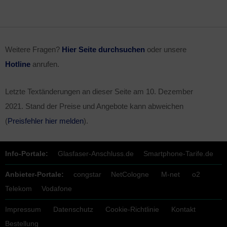
Weitere Fragen?
Hier Seite durchsuchen
oder unsere
Hotline
anrufen.
Letzte Textänderungen an dieser Seite am
10. Dezember
2021
. Stand der Preise und Angebote kann abweichen
(
Preisfehler hier melden
).
Info-Portale:
Glasfaser-Anschluss.de
Smartphone-Tarife.de
Anbieter-Portale:
congstar
NetCologne
M-net
o2
Telekom
Vodafone
Impressum
Datenschutz
Cookie-Richtlinie
Kontakt
Bestellung