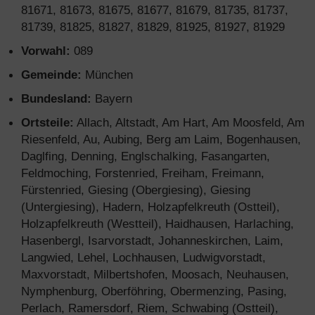
81671, 81673, 81675, 81677, 81679, 81735, 81737,
81739, 81825, 81827, 81829, 81925, 81927, 81929
Vorwahl:
089
Gemeinde:
München
Bundesland:
Bayern
Ortsteile:
Allach, Altstadt, Am Hart, Am Moosfeld, Am
Riesenfeld, Au, Aubing, Berg am Laim, Bogenhausen,
Daglfing, Denning, Englschalking, Fasangarten,
Feldmoching, Forstenried, Freiham, Freimann,
Fürstenried, Giesing (Obergiesing), Giesing
(Untergiesing), Hadern, Holzapfelkreuth (Ostteil),
Holzapfelkreuth (Westteil), Haidhausen, Harlaching,
Hasenbergl, Isarvorstadt, Johanneskirchen, Laim,
Langwied, Lehel, Lochhausen, Ludwigvorstadt,
Maxvorstadt, Milbertshofen, Moosach, Neuhausen,
Nymphenburg, Oberföhring, Obermenzing, Pasing,
Perlach, Ramersdorf, Riem, Schwabing (Ostteil),