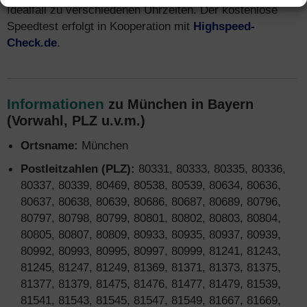
Idealfall zu verschiedenen Uhrzeiten. Der kostenlose
Speedtest erfolgt in Kooperation mit
Highspeed-
Check.de
.
Informationen
zu München in Bayern
(Vorwahl, PLZ u.v.m.)
Ortsname:
München
Postleitzahlen (PLZ):
80331, 80333, 80335, 80336,
80337, 80339, 80469, 80538, 80539, 80634, 80636,
80637, 80638, 80639, 80686, 80687, 80689, 80796,
80797, 80798, 80799, 80801, 80802, 80803, 80804,
80805, 80807, 80809, 80933, 80935, 80937, 80939,
80992, 80993, 80995, 80997, 80999, 81241, 81243,
81245, 81247, 81249, 81369, 81371, 81373, 81375,
81377, 81379, 81475, 81476, 81477, 81479, 81539,
81541, 81543, 81545, 81547, 81549, 81667, 81669,