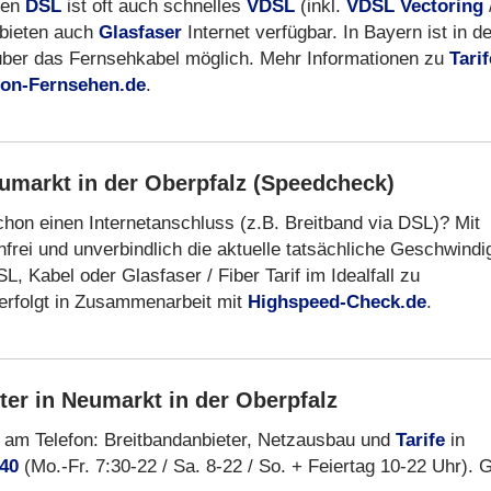
ben
DSL
ist oft auch schnelles
VDSL
(inkl.
VDSL Vectoring
ebieten auch
Glasfaser
Internet verfügbar. In Bayern ist in d
über das Fernsehkabel möglich. Mehr Informationen zu
Tari
efon-Fernsehen.de
.
umarkt in der Oberpfalz (Speedcheck)
chon einen Internetanschluss (z.B. Breitband via DSL)? Mit
rei und unverbindlich die aktuelle tatsächliche Geschwindi
 Kabel oder Glasfaser / Fiber Tarif im Idealfall zu
erfolgt in Zusammenarbeit mit
Highspeed-Check.de
.
ter in Neumarkt in der Oberpfalz
 am Telefon: Breitbandanbieter, Netzausbau und
Tarife
in
 40
(Mo.-Fr. 7:30-22 / Sa. 8-22 / So. + Feiertag 10-22 Uhr). 