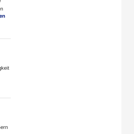
/
en
fen
gkeit
Gern