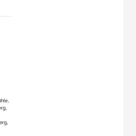
hle,
rg,
erg,