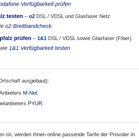
odafone Verfügbarkeit prüfen
lz testen
–
o2
DSL / VDSL und Glasfaser Netz
ie
o2 Breitbandcheck
pfalz prüfen
–
1&1
DSL / VDSL sowie Glasfaser (Fiber)
wie
1&1 Verfügbarkeit testen
 Ortschaft ausgebaut):
s Anbieters
M-Net
.
belanbieters
PYUR
.
ist, werden Ihnen online passende Tarife der Provider in