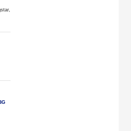
star,
3G