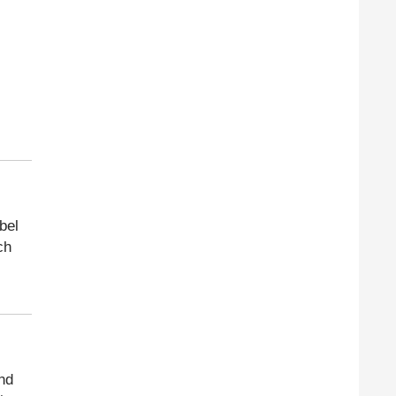
bel
ch
nd