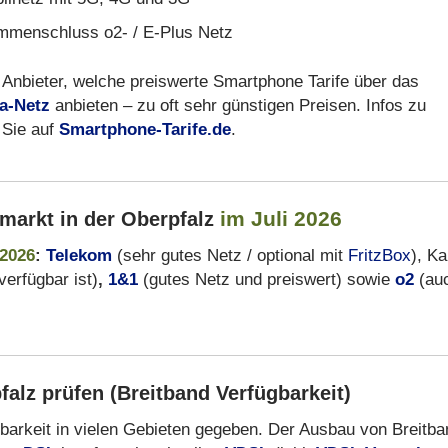
menschluss o2- / E-Plus Netz
Anbieter, welche preiswerte Smartphone Tarife über das
ca-Netz
anbieten – zu oft sehr günstigen Preisen. Infos zu
 Sie auf
Smartphone-Tarife.de
.
im Juli 2026
markt in der Oberpfalz
 2026
:
Telekom
(sehr gutes Netz / optional mit
FritzBox
), Ka
erfügbar ist)
,
1&1
(gutes Netz und preiswert) sowie
o2
(au
alz prüfen (Breitband Verfügbarkeit)
gbarkeit in vielen Gebieten gegeben. Der Ausbau von Breitba