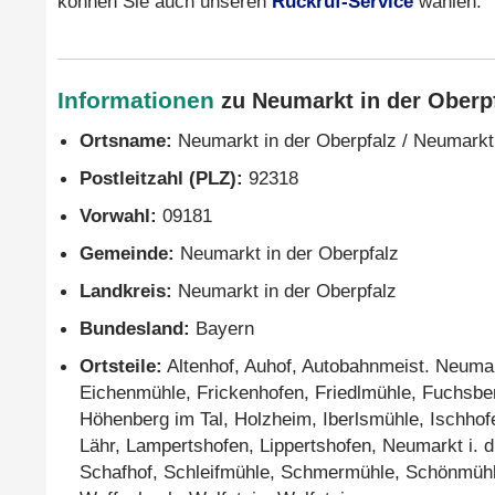
können Sie auch unseren
Rückruf-Service
wählen.
Informationen
zu Neumarkt in der Oberpf
Ortsname:
Neumarkt in der Oberpfalz / Neumarkt 
Postleitzahl (PLZ):
92318
Vorwahl:
09181
Gemeinde:
Neumarkt in der Oberpfalz
Landkreis:
Neumarkt in der Oberpfalz
Bundesland:
Bayern
Ortsteile:
Altenhof, Auhof, Autobahnmeist. Neuma
Eichenmühle, Frickenhofen, Friedlmühle, Fuchsbe
Höhenberg im Tal, Holzheim, Iberlsmühle, Ischhof
Lähr, Lampertshofen, Lippertshofen, Neumarkt i. d
Schafhof, Schleifmühle, Schmermühle, Schönmühle,