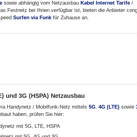
e
sowie abhängig vom Netzausbau
Kabel Internet Tarife
/
s Festnetz bei Ihnen verfügbar ist, bieten die Anbieter cong
hspeed
Surfen via Funk
für Zuhause an.
E) und 3G (HSPA) Netzausbau
via Handynetz / Mobilfunk-Netz mittels
5G
,
4G (LTE)
sowie
baut haben, prüfen Sie hier:
dynetz mit 5G, LTE, HSPA
ilnetz mit 5G, 4G und 3G