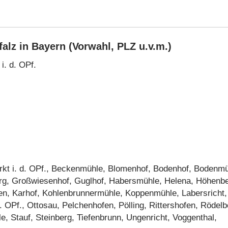
alz in Bayern (Vorwahl, PLZ u.v.m.)
i. d. OPf.
rkt i. d. OPf., Beckenmühle, Blomenhof, Bodenhof, Bodenmü
rg, Großwiesenhof, Guglhof, Habersmühle, Helena, Höhenbe
en, Karhof, Kohlenbrunnermühle, Koppenmühle, Labersricht,
. OPf., Ottosau, Pelchenhofen, Pölling, Rittershofen, Rödelb
 Stauf, Steinberg, Tiefenbrunn, Ungenricht, Voggenthal,