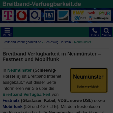
MENÜ
Hotline
Suche
Breitband-Verfuegbarkeit.de
»
Schleswig-Holstein
»
Neumünster
Breitband Verfügbarkeit in Neumünster –
Festnetz und Mobilfunk
In
Neumünster
(Schleswig-
Holstein)
ist Breitband Internet
ausgebaut.* Auf dieser Seite
informieren wir Sie über die
Breitband Verfügbarkeit
von
Festnetz
(Glasfaser, Kabel, VDSL sowie DSL)
sowie
Mobilfunk
(5G und 4G / LTE). Mit dem kostenlosen
Verfügbarkeitscheck für
Neumünster
mit der Vorwahl