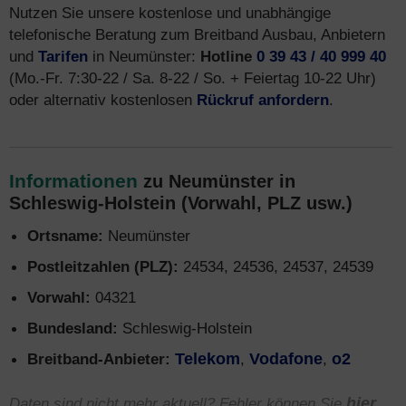
Nutzen Sie unsere kostenlose und unabhängige
telefonische Beratung zum Breitband Ausbau, Anbietern
und
Tarifen
in Neumünster:
Hotline
0 39 43 / 40 999 40
(Mo.-Fr. 7:30-22 / Sa. 8-22 / So. + Feiertag 10-22 Uhr)
oder alternativ kostenlosen
Rückruf anfordern
.
Informationen
zu Neumünster in
Schleswig-Holstein (Vorwahl, PLZ usw.)
Ortsname:
Neumünster
Postleitzahlen (PLZ):
24534, 24536, 24537, 24539
Vorwahl:
04321
Bundesland:
Schleswig-Holstein
Breitband-Anbieter:
Telekom
,
Vodafone
,
o2
Daten sind nicht mehr aktuell? Fehler können Sie
hier