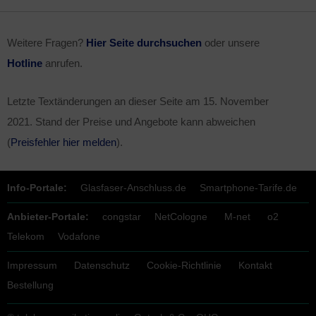
Weitere Fragen?
Hier Seite durchsuchen
oder unsere
Hotline
anrufen.
Letzte Textänderungen an dieser Seite am
15. November
2021
. Stand der Preise und Angebote kann abweichen
(
Preisfehler hier melden
).
Info-Portale:
Glasfaser-Anschluss.de
Smartphone-Tarife.de
Anbieter-Portale:
congstar
NetCologne
M-net
o2
Telekom
Vodafone
Impressum
Datenschutz
Cookie-Richtlinie
Kontakt
Bestellung