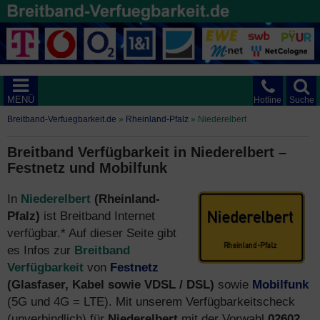
MENÜ
Hotline
Suche
Breitband-Verfuegbarkeit.de
»
Rheinland-Pfalz
»
Niederelbert
Breitband Verfügbarkeit in Niederelbert –
Festnetz und Mobilfunk
In
Niederelbert
(Rheinland-
Pfalz)
ist Breitband Internet
verfügbar.* Auf dieser Seite gibt
es Infos zur
Breitband
Verfügbarkeit
von
Festnetz
(Glasfaser, Kabel sowie VDSL / DSL)
sowie
Mobilfunk
(5G und 4G = LTE). Mit unserem Verfügbarkeitscheck
(unverbindlich) für
Niederelbert
mit der Vorwahl
02602