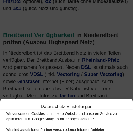
FritzBox
optional),
o2
(auch Tarife ohne Mindestlaufzeit)
und
1&1
(gutes Netz und günstig).
Breitband Verfügbarkeit
in Niederelbert
prüfen (Ausbau Highspeed Netz)
In Niederelbert ist das Breitband Netz in vielen Teilen
verfügbar. Der Breitband Ausbau in
Rheinland-Pfalz
wird permanent fortgesetzt. Neben
DSL
ist oftmals auch
schnelleres
VDSL
(inkl.
Vectoring
/
Super-Vectoring
)
sowie
Glasfaser
Internet (Fiber) ausgebaut. Auch
Breitband Surfen über das TV-Kabel ist vielerorts
verfügbar. Mehr Infos zu
Tarifen
und Breitband-
Anbietern finden Sie auch unter
Internet-Telefon-
Datenschutz Einstellungen
Fernsehen.de
.
Wir verwenden Cookies, um unsere Website und unseren Service zu
optimieren, u.a. Google Analytics mit anonymisierter IP.
Wir sind autorisierter Partner verschiedener Internet-Anbieter.