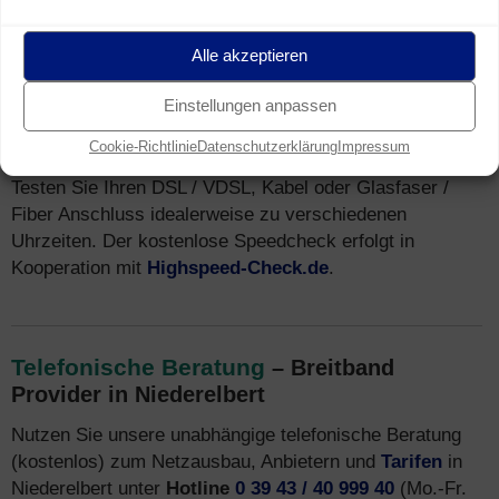
Speedtest
für Breitband Anschluss in
Niederelbert (Breitband Messung)
Alle akzeptieren
Sie wohnen in Niederelbert und nutzen einen Breitband
Internet Anschluss (z.B. DSL)? Mit unserem
Einstellungen anpassen
Speedtest
können Sie kostenfrei und unverbindlich die tatsächliche
Cookie-Richtlinie
Datenschutzerklärung
Impressum
Geschwindigkeit Ihres Internetanschlusses messen.
Testen Sie Ihren DSL / VDSL, Kabel oder Glasfaser /
Fiber Anschluss idealerweise zu verschiedenen
Uhrzeiten. Der kostenlose Speedcheck erfolgt in
Kooperation mit
Highspeed-Check.de
.
Telefonische Beratung
– Breitband
Provider in Niederelbert
Nutzen Sie unsere unabhängige telefonische Beratung
(kostenlos) zum Netzausbau, Anbietern und
Tarifen
in
Niederelbert unter
Hotline
0 39 43 / 40 999 40
(Mo.-Fr.