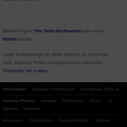
Weitere Fragen?
Hier Seite durchsuchen
oder unsere
Hotline
anrufen.
Letzte Textänderungen an dieser Seite am
15. November
2021
. Stand der Preise und Angebote kann abweichen
(
Preisfehler hier melden
).
Info-Portale:
Glasfaser-Anschluss.de
Smartphone-Tarife.de
Anbieter-Portale:
congstar
NetCologne
M-net
o2
Telekom
Vodafone
Impressum
Datenschutz
Cookie-Richtlinie
Kontakt