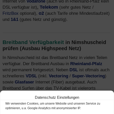
Internet von
Vodafone
(auch wo in Rheinland-Pfalz kein
DSL verfügbar ist)
,
Telekom
(sehr gutes Netz /
FritzBox
optional),
o2
(auch Tarife ohne Mindestlaufzeit)
und
1&1
(gutes Netz und günstig).
Breitband Verfügbarkeit
in Nimshuscheid
prüfen (Ausbau Highspeed Netz)
In Nimshuscheid ist das Breitband Netz in vielen Teilen
verfügbar. Der Breitband Ausbau in
Rheinland-Pfalz
wird permanent fortgesetzt. Neben
DSL
ist oftmals auch
schnelleres
VDSL
(inkl.
Vectoring
/
Super-Vectoring
)
sowie
Glasfaser
Internet (Fiber) ausgebaut. Auch
Breitband Surfen über das TV-Kabel ist vielerorts
verfügbar. Mehr Infos zu
Tarifen
und Breitband-
Datenschutz Einstellungen
Anbietern finden Sie auch unter
Internet-Telefon-
Wir verwenden Cookies, um unsere Website und unseren Service zu
Fernsehen.de
.
optimieren, u.a. Google Analytics mit anonymisierter IP.