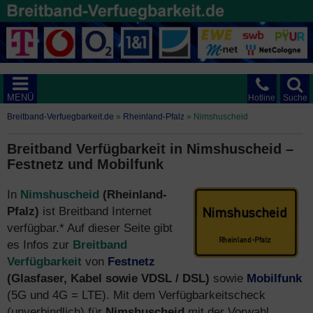
MENÜ
Hotline
Suche
Breitband-Verfuegbarkeit.de
»
Rheinland-Pfalz
»
Nimshuscheid
Breitband Verfügbarkeit in Nimshuscheid –
Festnetz und Mobilfunk
In
Nimshuscheid
(Rheinland-
Pfalz)
ist Breitband Internet
verfügbar.* Auf dieser Seite gibt
es Infos zur
Breitband
Verfügbarkeit
von
Festnetz
(Glasfaser, Kabel sowie VDSL / DSL)
sowie
Mobilfunk
(5G und 4G = LTE). Mit dem Verfügbarkeitscheck
(unverbindlich) für
Nimshuscheid
mit der Vorwahl