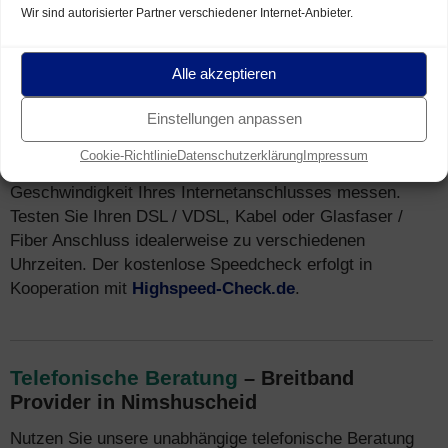
Wir sind autorisierter Partner verschiedener Internet-Anbieter.
Speedtest
für Breitband Anschluss in
Alle akzeptieren
Nimshuscheid (Breitband Messung)
Sie wohnen in Nimshuscheid und nutzen einen Breitband
Einstellungen anpassen
Internet Anschluss (z.B. DSL)? Mit unserem
Speedtest
Cookie-Richtlinie
Datenschutzerklärung
Impressum
können Sie kostenfrei und unverbindlich die tatsächliche
Geschwindigkeit Ihres Internetanschlusses messen.
Testen Sie Ihren DSL / VDSL, Kabel oder Glasfaser /
Fiber Anschluss idealerweise zu verschiedenen
Uhrzeiten. Der kostenlose Speedcheck erfolgt in
Kooperation mit
Highspeed-Check.de
.
Telefonische Beratung
– Breitband
Provider in Nimshuscheid
Nutzen Sie unsere unabhängige telefonische Beratung