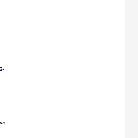
2-
 wo