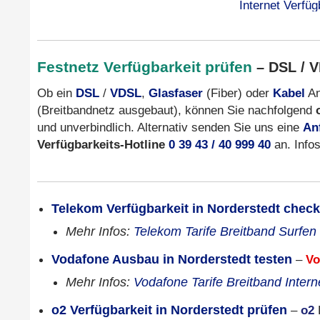
Festnetz Verfügbarkeit prüfen
– DSL / V
Ob ein
DSL
/
VDSL
,
Glasfaser
(Fiber) oder
Kabel
An
(Breitbandnetz ausgebaut), können Sie nachfolgend
und unverbindlich. Alternativ senden Sie uns eine
An
Verfügbarkeits-Hotline
0 39 43 / 40 999 40
an. Info
Telekom Verfügbarkeit in Norderstedt chec
Mehr Infos:
Telekom Tarife Breitband Surfen
Vodafone Ausbau in Norderstedt testen
–
Vo
Mehr Infos:
Vodafone Tarife Breitband Intern
o2 Verfügbarkeit in Norderstedt prüfen
–
o2