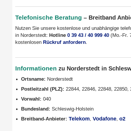
Telefonische Beratung
– Breitband Anbie
Nutzen Sie unsere kostenlose und unabhängige tele
in Norderstedt:
Hotline
0 39 43 / 40 999 40
(Mo.-Fr. 7
kostenlosen
Rückruf anfordern
.
Informationen
zu Norderstedt in Schlesw
Ortsname:
Norderstedt
Postleitzahl (PLZ):
22844, 22846, 22848, 22850,
Vorwahl:
040
Bundesland:
Schleswig-Holstein
Breitband-Anbieter:
Telekom
,
Vodafone
,
o2