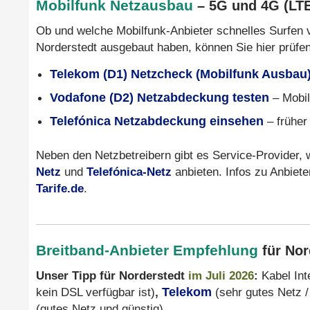
Mobilfunk Netzausbau
– 5G und 4G (LT
Ob und welche Mobilfunk-Anbieter schnelles Surfen 
Norderstedt ausgebaut haben, können Sie hier prüfen
Telekom (D1) Netzcheck (Mobilfunk Ausbau
Vodafone (D2) Netzabdeckung testen
– Mobil
Telefónica Netzabdeckung einsehen
– früher
Neben den Netzbetreibern gibt es Service-Provider,
Netz
und
Telefónica-Netz
anbieten. Infos zu Anbiete
Tarife.de
.
Breitband-Anbieter Empfehlung
für Nor
Unser Tipp für Norderstedt
im Juli 2026
:
Kabel Int
kein DSL verfügbar ist)
,
Telekom
(sehr gutes Netz 
(gutes Netz und günstig).