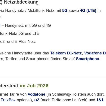
E) Netzabdeckung
via Handynetz / Mobilfunk-Netz mit
5G
sowie
4G (LTE)
in
:
)
– Handynetz mit 5G und 4G
funk-Netz 5G und LTE
 o2- und E-Plus Netz
 welche Handytarife über das
Telekom D1-Netz
,
Vodafone D
rn, Tarifen und Smartphones finden Sie auf
Smartphone-
im Juli 2026
derstedt
ernet Tarife von
Vodafone
(in Schleswig-Holstein auch dort,
/
FritzBox
optional),
o2
(auch Tarife ohne Laufzeit) und
1&1