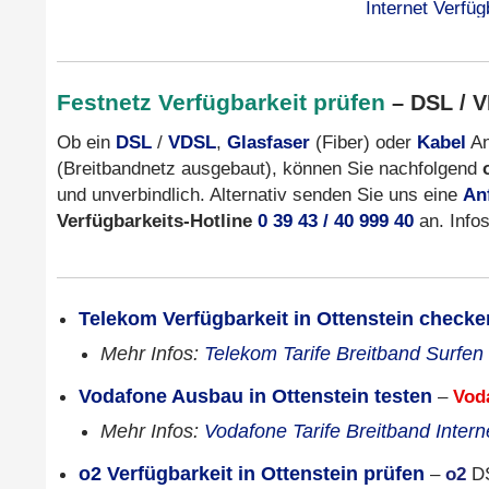
Festnetz Verfügbarkeit prüfen
– DSL / V
Ob ein
DSL
/
VDSL
,
Glasfaser
(Fiber) oder
Kabel
An
(Breitbandnetz ausgebaut), können Sie nachfolgend
und unverbindlich. Alternativ senden Sie uns eine
An
Verfügbarkeits-Hotline
0 39 43 / 40 999 40
an. Info
Telekom Verfügbarkeit in Ottenstein checke
Mehr Infos:
Telekom Tarife Breitband Surfen
Vodafone Ausbau in Ottenstein testen
–
Vod
Mehr Infos:
Vodafone Tarife Breitband Intern
o2 Verfügbarkeit in Ottenstein prüfen
–
o2
DS