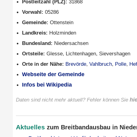
Postleitzahl (PLZ):
31868
Vorwahl:
05286
Gemeinde:
Ottenstein
Landkreis:
Holzminden
Bundesland:
Niedersachsen
Ortsteile:
Glesse, Lichtenhagen, Sievershagen
Orte in der Nähe:
Brevörde
,
Vahlbruch
,
Polle
,
Heh
Webseite der Gemeinde
Infos bei Wikipedia
Daten sind nicht mehr aktuell? Fehler können Sie
hi
Aktuelles
zum Breitbandausbau in Nieder