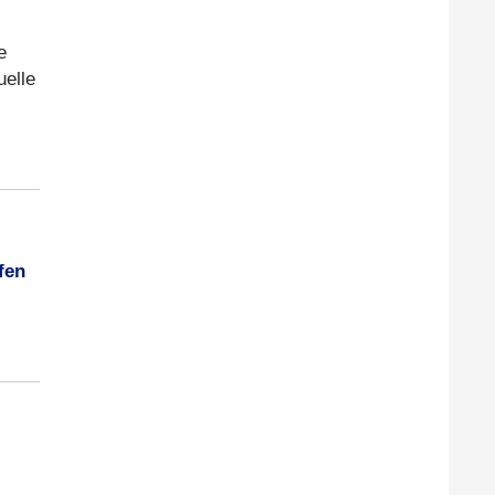
e
uelle
fen