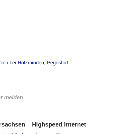
len bei Holzminden
,
Pegestorf
er melden
.
sachsen – Highspeed Internet