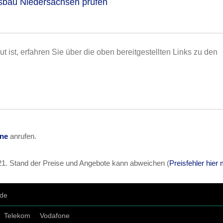
usbau Niedersachsen prüfen
t ist, erfahren Sie über die oben bereitgestellten Links zu den
ine
anrufen.
21
. Stand der Preise und Angebote kann abweichen (
Preisfehler hier
.de
Telekom
Vodafone