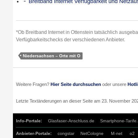
Breitband Internet Verfügbarkeit und Netza
*Ob Breitband Internet in Ottenstein tatsächlich ausgebau
Verfügbarkeitschecks der verschiedenen Anbieter.
Niedersachsen – Orte mit O
Weitere Fragen?
Hier Seite durchsuchen
oder unsere
Hotl
Letzte Textänderungen an dieser Seite am
23. November 20
Info-Portale:
Glasfaser-Anschluss.de
Smartphone-Tarife
Anbieter-Portale:
congstar
NetCologne
M-net
o2