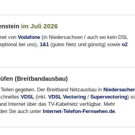
im Juli 2026
enstein
rnet von
Vodafone
(in Niedersachsen / auch wo kein DSL
optional bei uns),
1&1
(gutes Netz und günstig) sowie
o2
rüfen (Breitbandausbau)
en Teilen gegeben. Der Breitband Netzausbau in
Niedersache
schnelles
VDSL
(inkl.
VDSL Vectoring
/
Supervectoring
) s
band Internet über das TV-Kabelnetz verfügbar. Mehr
nden Sie auch unter
Internet-Telefon-Fernsehen.de
.