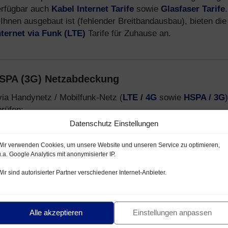
erfügbar auch
Kabel Internet Tarife
sowie
Glasfaser Tarife
.
Ihnen ausgebaut ist (fehlender Breitbandausbau), bieten die
nternet via Funk (LTE)
Tarife für Zuhause an.
HSPA (3G) Netzabdeckung
via Handynetz / Mobilfunk-Netz (
LTE / 4G
sowie
HSPA / 3G
)
rüfen:
Datenschutz Einstellungen
netz mit LTE / HSPA
Wir verwenden Cookies, um unsere Website und unseren Service zu optimieren,
lfunk-Netz LTE / HSPA
u.a. Google Analytics mit anonymisierter IP.
- und E-Plus Netz
Wir sind autorisierter Partner verschiedener Internet-Anbieter.
-Provider, welche Handytarife über das
Telekom D1-Netz
,
formationen zu Mobilfunk Anbietern, Tarifen und Smartphon
Alle akzeptieren
Einstellungen anpassen