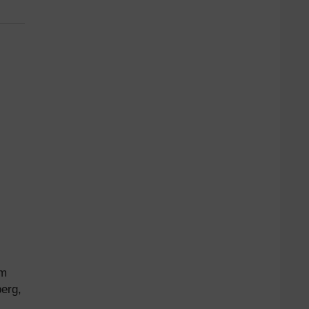
im
erg,