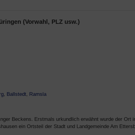
ringen (Vorwahl, PLZ usw.)
rg
,
Ballstedt
,
Ramsla
nger Beckens. Erstmals urkundlich erwähnt wurde der Ort 
shausen ein Ortsteil der Stadt und Landgemeinde Am Ettersb