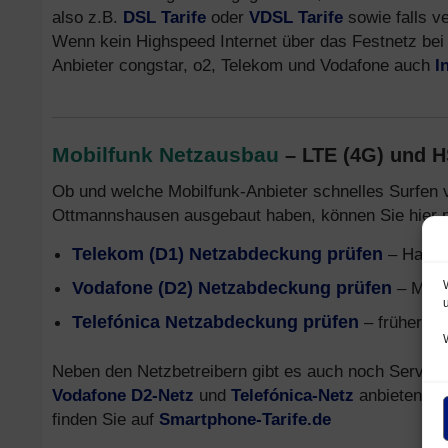
also z.B.
DSL Tarife
oder
VDSL Tarife
sowie falls v
Wenn kein Highspeed Internet über das Festnetz bei 
Anbieter congstar, o2, Telekom und Vodafone auch
I
Mobilfunk Netzausbau
– LTE (4G) und 
Ob und welche Mobilfunk-Anbieter schnelles Surfen 
Ottmannshausen ausgebaut haben, können Sie hier p
Telekom (D1) Netzabdeckung prüfen
– Handy
Vodafone (D2) Netzabdeckung prüfen
– Mobi
Telefónica Netzabdeckung prüfen
– früher o2
Neben den Netzbetreibern gibt es auch noch Service
Vodafone D2-Netz
und
Telefónica-Netz
anbieten. In
finden Sie auf
Smartphone-Tarife.de