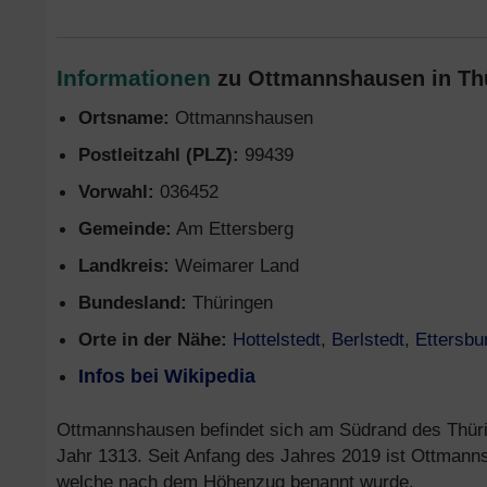
Informationen
zu Ottmannshausen in Thü
Ortsname:
Ottmannshausen
Postleitzahl (PLZ):
99439
Vorwahl:
036452
Gemeinde:
Am Ettersberg
Landkreis:
Weimarer Land
Bundesland:
Thüringen
Orte in der Nähe:
Hottelstedt
,
Berlstedt
,
Ettersbu
Infos bei Wikipedia
Ottmannshausen befindet sich am Südrand des Thüri
Jahr 1313. Seit Anfang des Jahres 2019 ist Ottmann
welche nach dem Höhenzug benannt wurde.