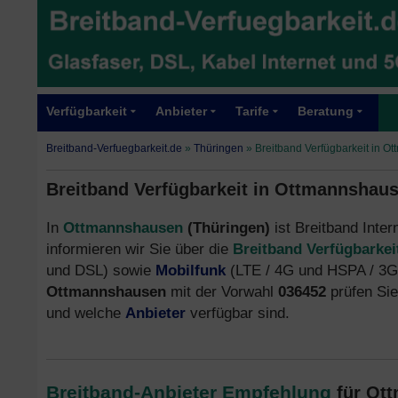
Verfügbarkeit
Anbieter
Tarife
Beratung
Breitband-Verfuegbarkeit.de
»
Thüringen
»
Breitband Verfügbarkeit in O
Breitband Verfügbarkeit in Ottmannshaus
In
Ottmannshausen
(Thüringen)
ist Breitband Inter
informieren wir Sie über die
Breitband Verfügbarkei
und DSL) sowie
Mobilfunk
(LTE / 4G und HSPA / 3G)
Ottmannshausen
mit der Vorwahl
036452
prüfen Si
und welche
Anbieter
verfügbar sind.
Breitband-Anbieter Empfehlung
für Ot