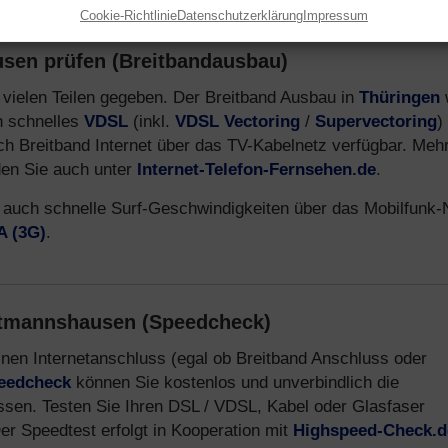
Cookie-Richtlinie
Datenschutzerklärung
Impressum
sen prüfen (Breitbandausbau)
n vielen Teilen gegeben. Der Breitband Ausbau in
Thüringen
ch schnelles
VDSL
(inkl.
VDSL Vectoring
/
Supervectoring
)
uch Breitband Internet über das TV-Kabelnetz verfügbar. Meh
den Sie auch unter
Internet-Telefon-Fernsehen.de
.
 auch schnelle Surf-Geschwindigkeiten über das Mobilfunk-
 (3G)
.
ttmannshausen (Speedcheck)
nen Internetanschluss (egal ob Breitband Anschluss oder
peedcheck
können Sie kostenlos und unverbindlich die
ssen. Testen Sie Ihren DSL / VDSL, Kabel oder Glasfaser
r Speedtest erfolgt in Kooperation mit
Highspeed-Check.d