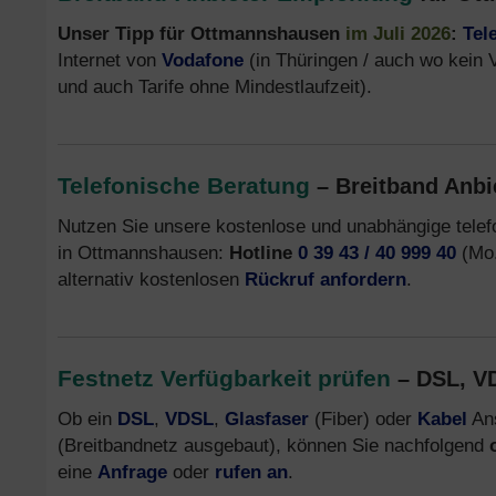
Unser Tipp für Ottmannshausen
im Juli 2026
:
Tel
Internet von
Vodafone
(in Thüringen / auch wo kein 
und auch Tarife ohne Mindestlaufzeit).
Telefonische Beratung
– Breitband Anbi
Nutzen Sie unsere kostenlose und unabhängige tele
in Ottmannshausen:
Hotline
0 39 43 / 40 999 40
(Mo.
alternativ kostenlosen
Rückruf anfordern
.
Festnetz Verfügbarkeit prüfen
– DSL, VD
Ob ein
DSL
,
VDSL
,
Glasfaser
(Fiber) oder
Kabel
Ans
(Breitbandnetz ausgebaut), können Sie nachfolgend
eine
Anfrage
oder
rufen an
.