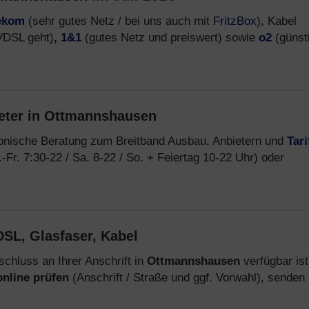
ekom
(sehr gutes Netz / bei uns auch mit
FritzBox
), Kabel
VDSL geht)
,
1&1
(gutes Netz und preiswert) sowie
o2
(günst
eter in Ottmannshausen
fonische Beratung zum Breitband Ausbau, Anbietern und
Tari
-Fr. 7:30-22 / Sa. 8-22 / So. + Feiertag 10-22 Uhr) oder
SL, Glasfaser, Kabel
chluss an Ihrer Anschrift in
Ottmannshausen
verfügbar ist
online prüfen
(Anschrift / Straße und ggf. Vorwahl), senden