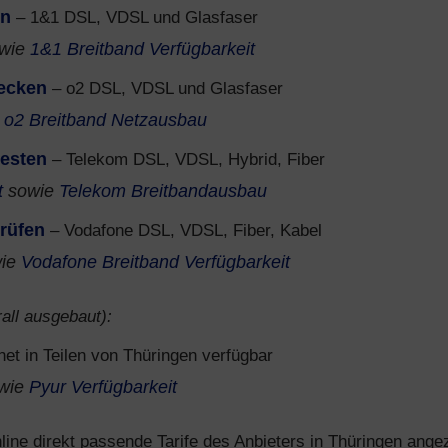
en
– 1&1 DSL, VDSL und Glasfaser
wie
1&1 Breitband Verfügbarkeit
ecken
– o2 DSL, VDSL und Glasfaser
e
o2 Breitband Netzausbau
testen
– Telekom DSL, VDSL, Hybrid, Fiber
t
sowie
Telekom Breitbandausbau
rüfen
– Vodafone DSL, VDSL, Fiber, Kabel
ie
Vodafone Breitband Verfügbarkeit
all ausgebaut):
net in Teilen von Thüringen verfügbar
wie
Pyur Verfügbarkeit
ine direkt passende Tarife des Anbieters in Thüringen angez