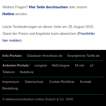
Weitere Fragen?
Hier Seite durchsuchen
oder unsere
Hotline
anrufen.
Letzte Textänderungen an dieser Seite am
28. August 2019
.
Stand der Preise und Angebote kann abweichen (
Preisfehler
hier melden
).
Info-Portale:
Glasfaser-Anschluss.de
Smartphone-Tarife.de
Anbieter-Portale:
congstar
NetCologne
M-net
o2
Telekom
Vodafone
Impressum
Datenschutz
Cookie-Richtlinie
Kontakt
Bestellung
© telekommunikation-online Gutsch & Co. OHG