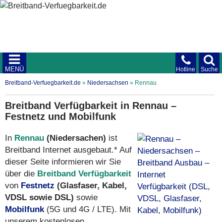
MENÜ
Hotline
Suche
Breitband-Verfuegbarkeit.de
»
Niedersachsen
»
Rennau
Breitband Verfügbarkeit in Rennau –
Festnetz und Mobilfunk
In
Rennau
(Niedersachen)
ist
Breitband Internet ausgebaut.* Auf
dieser Seite informieren wir Sie
über die
Breitband Verfügbarkeit
von
Festnetz
(Glasfaser, Kabel,
VDSL sowie DSL)
sowie
Mobilfunk
(5G und 4G / LTE). Mit
unserem kostenlosen