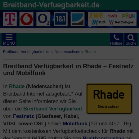
MENÜ
Hotline
Suche
Breitband-Verfuegbarkeit.de
»
Niedersachsen
»
Rhade
Breitband Verfügbarkeit in Rhade – Festnetz
und Mobilfunk
In
Rhade
(Niedersachen)
ist
Breitband Internet ausgebaut.* Auf
dieser Seite informieren wir Sie
über die
Breitband Verfügbarkeit
von
Festnetz
(Glasfaser, Kabel,
VDSL sowie DSL)
sowie
Mobilfunk
(5G und 4G / LTE).
Mit dem kostenlosen Verfügbarkeitscheck für
Rhade
mit
der Vorwahl
04285
prüfen Sie den
Breitbandausbau
an