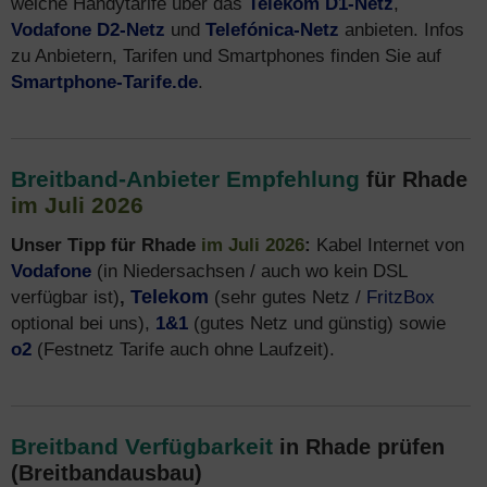
welche Handytarife über das
Telekom D1-Netz
,
Vodafone D2-Netz
und
Telefónica-Netz
anbieten. Infos
zu Anbietern, Tarifen und Smartphones finden Sie auf
Smartphone-Tarife.de
.
Breitband-Anbieter Empfehlung
für Rhade
im Juli 2026
Unser Tipp für Rhade
im Juli 2026
:
Kabel Internet von
Vodafone
(in Niedersachsen / auch wo kein DSL
verfügbar ist)
,
Telekom
(sehr gutes Netz /
FritzBox
optional bei uns),
1&1
(gutes Netz und günstig) sowie
o2
(Festnetz Tarife auch ohne Laufzeit).
Breitband Verfügbarkeit
in Rhade prüfen
(Breitbandausbau)