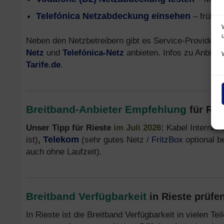
Telefónica Netzabdeckung einsehen
– früher
Neben den Netzbetreibern gibt es Service-Provider,
Netz
und
Telefónica-Netz
anbieten. Infos zu Anbiete
Tarife.de
.
Breitband-Anbieter Empfehlung
für Rie
Unser Tipp für Rieste
im Juli 2026
:
Kabel Internet
ist)
,
Telekom
(sehr gutes Netz /
FritzBox
optional b
auch ohne Laufzeit).
Breitband Verfügbarkeit
in Rieste prüfe
In Rieste ist die Breitband Verfügbarkeit in vielen 