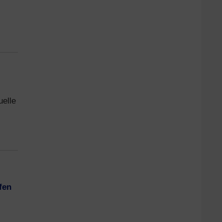
uelle
fen