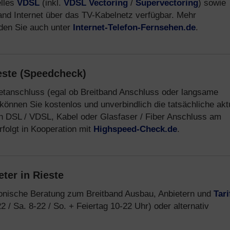
elles
VDSL
(inkl.
VDSL Vectoring
/
Supervectoring
) sowie
band Internet über das TV-Kabelnetz verfügbar. Mehr
nden Sie auch unter
Internet-Telefon-Fernsehen.de
.
este (Speedcheck)
netanschluss (egal ob Breitband Anschluss oder langsame
können Sie kostenlos und unverbindlich die tatsächliche akt
n DSL / VDSL, Kabel oder Glasfaser / Fiber Anschluss am
folgt in Kooperation mit
Highspeed-Check.de
.
ter in Rieste
fonische Beratung zum Breitband Ausbau, Anbietern und
Tari
2 / Sa. 8-22 / So. + Feiertag 10-22 Uhr) oder alternativ