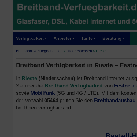
Verfügbarkeit
Anbieter
Tarife
Beratung
Breitband-Verfuegbarkeit.de
»
Niedersachsen
»
Rieste
Breitband Verfügbarkeit in Rieste – Fest
In
Rieste
(Niedersachen)
ist Breitband Internet ausg
Sie über die
Breitband Verfügbarkeit
von
Festnetz
sowie
Mobilfunk
(5G und 4G / LTE). Mit dem kosten
der Vorwahl
05464
prüfen Sie den
Breitbandausbau
bei Ihnen verfügbar sind.