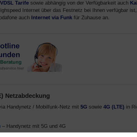
VDSL Tarife
sowie abhängig von der Verfügbarkeit auch
Ka
ighspeed Internet über das Festnetz bei Ihnen verfügbar ist,
 Vodafone auch
Internet via Funk
für Zuhause an.
E) Netzabdeckung
via Handynetz / Mobilfunk-Netz mit
5G
sowie
4G (LTE)
in Ri
)
– Handynetz mit 5G und 4G
funk-Netz 5G und LTE