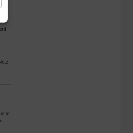
ent
Netz
uelle
u