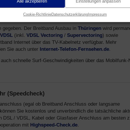
Alle akzeptieren
Einstellungen anpassen
Cookie-Richtlinie
Datenschutzerklärung
Impressum
(Breitbandausbau)
len gegeben. Der Breitband Ausbau in
Thüringen
wird perman
VDSL
(inkl.
VDSL Vectoring
/
Supervectoring
) sowie
itband Internet über das TV-Kabelnetz verfügbar. Mehr
den Sie auch unter
Internet-Telefon-Fernsehen.de
.
 auch schnelle Surf-Geschwindigkeiten über das Mobilfunk-
ohr (Speedcheck)
etanschluss (egal ob Breitband Anschluss oder langsame
können Sie kostenlos und unverbindlich die tatsächliche akt
n DSL / VDSL, Kabel oder Glasfaser Anschluss am besten z
ooperation mit
Highspeed-Check.de
.