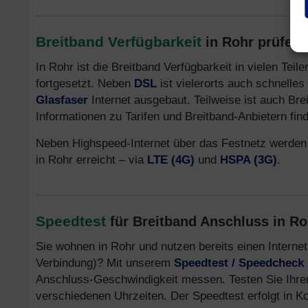
Breitband Verfügbarkeit
in Rohr prüfen 
In Rohr ist die Breitband Verfügbarkeit in vielen Tei
fortgesetzt. Neben
DSL
ist vielerorts auch schnelles
Glasfaser
Internet ausgebaut. Teilweise ist auch Bre
Informationen zu Tarifen und Breitband-Anbietern fin
Neben Highspeed-Internet über das Festnetz werden
in Rohr erreicht – via
LTE (4G)
und
HSPA (3G)
.
Speedtest
für Breitband Anschluss in R
Sie wohnen in Rohr und nutzen bereits einen Intern
Verbindung)? Mit unserem
Speedtest / Speedcheck
Anschluss-Geschwindigkeit messen. Testen Sie Ihre
verschiedenen Uhrzeiten. Der Speedtest erfolgt in K