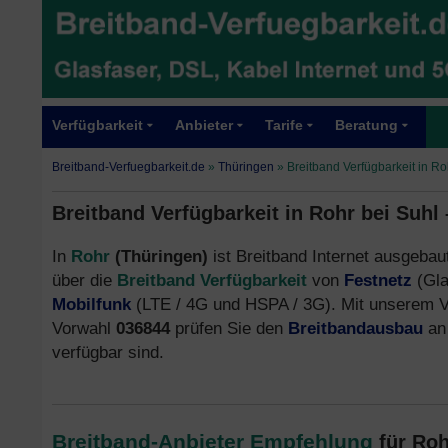
Verfügbarkeit
Anbieter
Tarife
Beratung
Breitband-Verfuegbarkeit.de
»
Thüringen
»
Breitband Verfügbarkeit in Ro
Breitband Verfügbarkeit in Rohr bei Suhl
In
Rohr
(Thüringen)
ist Breitband Internet ausgebaut
über die
Breitband Verfügbarkeit
von
Festnetz
(Gla
Mobilfunk
(LTE / 4G und HSPA / 3G). Mit unserem V
Vorwahl
036844
prüfen Sie den
Breitbandausbau
an 
verfügbar sind.
Breitband-Anbieter Empfehlung
für Ro