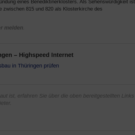
ndung eines Benediktinerklosters. Als Sehenswürdigkeit ist
e zwischen 815 und 820 als Klosterkirche des
er melden
.
gen – Highspeed Internet
sbau in Thüringen prüfen
ut ist, erfahren Sie über die oben bereitgestellten Links
eter.