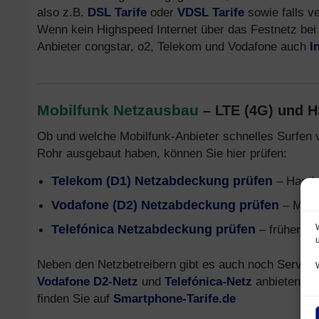
also z.B.
DSL Tarife
oder
VDSL Tarife
sowie falls v
Wenn kein Highspeed Internet über das Festnetz bei 
Anbieter congstar, o2, Telekom und Vodafone auch
I
Mobilfunk Netzausbau
– LTE (4G) und 
Ob und welche Mobilfunk-Anbieter schnelles Surfen 
Rohr ausgebaut haben, können Sie hier prüfen:
Telekom (D1) Netzabdeckung prüfen
– Handy
Vodafone (D2) Netzabdeckung prüfen
– Mobi
Telefónica Netzabdeckung prüfen
– früher o2
Neben den Netzbetreibern gibt es auch noch Service
Vodafone D2-Netz
und
Telefónica-Netz
anbieten. In
finden Sie auf
Smartphone-Tarife.de