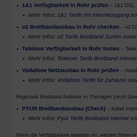
1&1 Verfügbarkeit in Rohr prüfen
– 1&1 DSL, 
Mehr Infos:
1&1 Tarife mit Internetzugang
so
o2 Breitbandausbau in Rohr checken
– o2 D
Mehr Infos:
o2 Tarife Breitband Surfen
sowi
Telekom Verfügbarkeit in Rohr testen
– Telek
Mehr Infos:
Telekom Tarife Breitband Interne
Vodafone Netzausbau in Rohr prüfen
– Vodaf
Mehr Infos:
Vodafone Tarife für Zuhause
sow
Regionale Breitband Anbieter in Thüringen (nicht über
PŸUR Breitbandausbau (Check)
– Kabel Inter
Mehr Infos:
Pyur Tarife Breitband Internet
so
Wenn die Verfügbarkeit gegeben ist, werden Ihnen onl