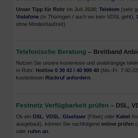
Unser Tipp für Rohr
im Juli 2026
:
Telekom
(sehr g
Vodafone
(in Thüringen / auch wo kein VDSL geht)
,
ohne Mindestlaufzeit).
Telefonische Beratung
– Breitband Anbi
Nutzen Sie unsere kostenlose und unabhängige tele
in Rohr:
Hotline
0 39 43 / 40 999 40
(Mo.-Fr. 7:30-22 
kostenlosen
Rückruf anfordern
.
Festnetz Verfügbarkeit prüfen
– DSL, VD
Ob ein
DSL
,
VDSL
,
Glasfaser
(Fiber) oder
Kabel
Ans
ausgebaut), können Sie nachfolgend
online prüfen
(
oder
rufen an
.