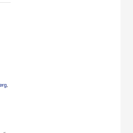
erg
,