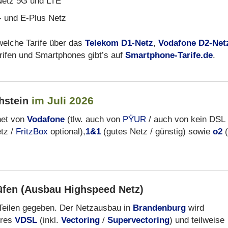
etz 5G und LTE
- und E-Plus Netz
welche Tarife über das
Telekom D1-Netz
,
Vodafone D2-Net
arifen und Smartphones gibt’s auf
Smartphone-Tarife.de
.
im Juli 2026
hstein
net von
Vodafone
(tlw. auch von
PŸUR
/ auch von kein DSL 
tz /
FritzBox
optional),
1&1
(gutes Netz / günstig) sowie
o2
(
üfen (Ausbau Highspeed Netz)
n Teilen gegeben. Der Netzausbau in
Brandenburg
wird
eres
VDSL
(inkl.
Vectoring
/
Supervectoring
) und teilweise