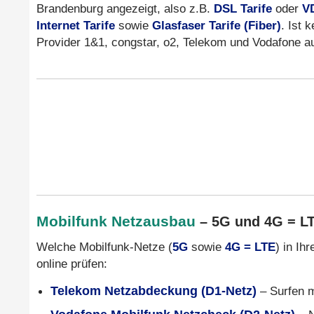
Brandenburg angezeigt, also z.B.
DSL Tarife
oder
V
Internet Tarife
sowie
Glasfaser Tarife (Fiber)
. Ist 
Provider 1&1, congstar, o2, Telekom und Vodafone 
Mobilfunk Netzausbau
– 5G und 4G = L
Welche Mobilfunk-Netze (
5G
sowie
4G = LTE
) in Ih
online prüfen:
Telekom Netzabdeckung (D1-Netz)
– Surfen 