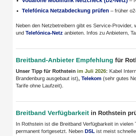
Vodafone Mobilfunk Netzcheck (D2-Netz)
– N
Telefónica Netzabdeckung prüfen
– früher o2
Neben den Netzbetreibern gibt es Service-Provider, 
und
Telefónica-Netz
anbieten. Infos zu Anbietern, T
Breitband-Anbieter Empfehlung
für Rot
Unser Tipp für Rothstein
im Juli 2026
:
Kabel Inter
Brandenburg ausgebaut ist)
,
Telekom
(sehr gutes Ne
Tarife ohne Laufzeit).
Breitband Verfügbarkeit
in Rothstein pr
In Rothstein ist die Breitband Verfügbarkeit in viele
permanent fortgesetzt. Neben
DSL
ist meist schnell