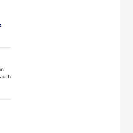
z
in
auch