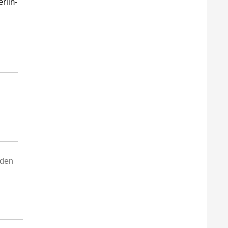
rlin-
 den