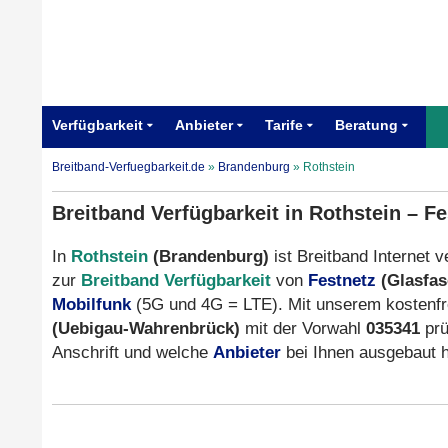
Verfügbarkeit
Anbieter
Tarife
Beratung
Breitband-Verfuegbarkeit.de
»
Brandenburg
»
Rothstein
Breitband Verfügbarkeit in Rothstein – F
In
Rothstein
(Brandenburg)
ist Breitband Internet v
zur
Breitband Verfügbarkeit
von
Festnetz
(Glasfas
Mobilfunk
(5G und 4G = LTE). Mit unserem kostenfr
(Uebigau-Wahrenbrück)
mit der Vorwahl
035341
prü
Anschrift und welche
Anbieter
bei Ihnen ausgebaut 